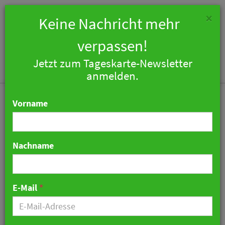
×
Keine Nachricht mehr
verpassen!
Jetzt zum Tageskarte-Newsletter
Togg
anmelden.
navi
Vorname
Nachname
Verbändebündnis gegen
Tierhaltungslogo in
E-Mail
*
Restaurants
24. April 2026 06:21 Uhr
|
Politik