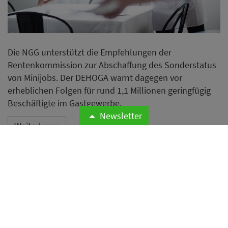
Die NGG unterstützt die Empfehlungen der
Rentenkommission zur Abschaffung des Sonderstatus
von Minijobs. Der DEHOGA warnt dagegen vor
erheblichen Folgen für rund 1,1 Millionen geringfügig
Beschäftigte im Gastgewerbe.
Newsletter
Weiterlesen
EU: Namen wie «Seitan-Steak»
und «Veggie-Hühnchen»
künftig tabu