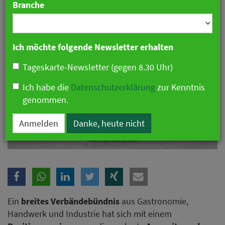
Branche
Ich möchte folgende Newsletter erhalten
Tageskarte-Newsletter (gegen 8.30 Uhr)
Ich habe die
Datenschutzerklärung
zur Kenntnis
genommen.
Anmelden
Danke, heute nicht
Verbände lehnen Ausweitung der Tierhaltungskennzeichnung auf
Gastronomie ab.
Ein
breites Verbändebündnis
aus Gastronomie,
Handwerk und Industrie hat sich mit einem