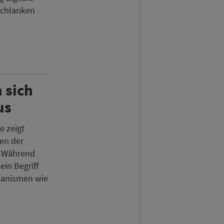
schlanken
 sich
us
e zeigt
en der
. Während
ein Begriff
hanismen wie