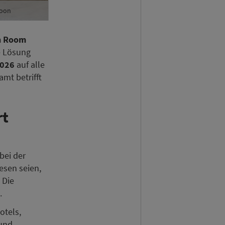
coon
n Room
e Lösung
2026
auf alle
mt betrifft
rt
bei der
esen seien,
 Die
.
otels,
 und