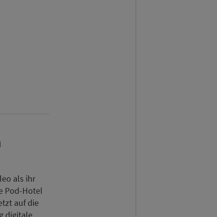
n
eo als ihr
e Pod-Hotel
tzt auf die
g digitale