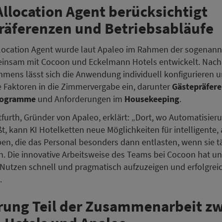
llocation Agent berücksichtigt
räferenzen und Betriebsabläufe
location Agent wurde laut Apaleo im Rahmen der sogenann
einsam mit Cocoon und Eckelmann Hotels entwickelt. Nac
mens lässt sich die Anwendung individuell konfigurieren u
 Faktoren in die Zimmervergabe ein, darunter
Gästepräfer
programme
und Anforderungen im
Housekeeping
.
itfurth, Gründer von Apaleo, erklärt: „Dort, wo Automatisier
t, kann KI Hotelketten neue Möglichkeiten für intelligente
en, die das Personal besonders dann entlasten, wenn sie t
. Die innovative Arbeitsweise des Teams bei Cocoon hat un
 Nutzen schnell und pragmatisch aufzuzeigen und erfolgrei
.
rung Teil der Zusammenarbeit z