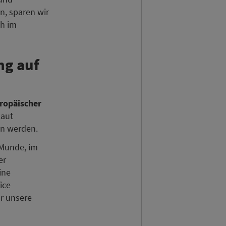
n, sparen wir
ch im
ng auf
ropäischer
Laut
n werden.
r Munde, im
er
ine
ice
ür unsere