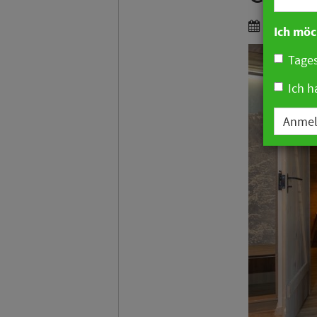
24. April 
Ich möc
Tages
Ich h
Anme