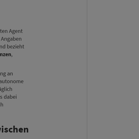
ten Agent
h Angaben
nd bezieht
enzen
,
ung an
, autonome
äglich
s dabei
ch
wischen