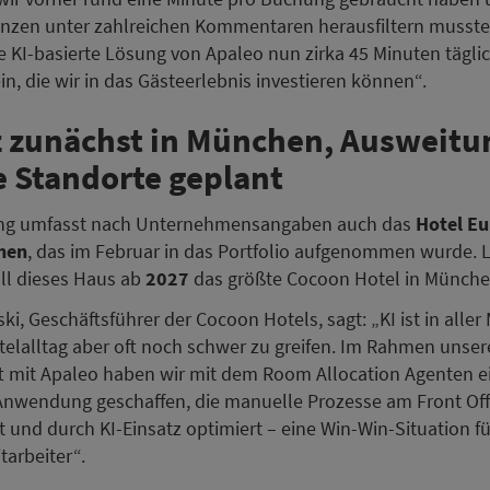
nzen unter zahlreichen Kommentaren herausfiltern musste
e KI-basierte Lösung von Apaleo nun zirka 45 Minuten tägli
in, die wir in das Gästeerlebnis investieren können“.
z zunächst in München, Ausweitu
e Standorte geplant
ung umfasst nach Unternehmensangaben auch das
Hotel Eu
hen
, das im Februar in das Portfolio aufgenommen wurde. 
oll dieses Haus ab
2027
das größte Cocoon Hotel in Münche
ki, Geschäftsführer der Cocoon Hotels, sagt: „KI ist in alle
telalltag aber oft noch schwer zu greifen. Im Rahmen unser
t mit Apaleo haben wir mit dem Room Allocation Agenten e
Anwendung geschaffen, die manuelle Prozesse am Front Off
t und durch KI-Einsatz optimiert – eine Win-Win-Situation f
tarbeiter“.