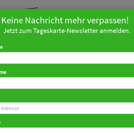
Keine Nachricht mehr verpassen!
Jetzt zum Tageskarte-Newsletter anmelden.
arketing
Technologie
Tourismus
Politik
Zahlen
Ind
e
ame
on Hotels und Apaleo f
matisierte Zimmerverg
e