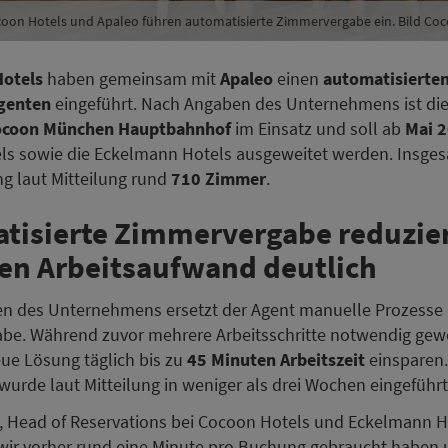
oon Hotels und Apaleo führen automatisierte Zimmervergabe ein. Bild Co
otels
haben gemeinsam mit
Apaleo
einen
automatisierte
Agenten
eingeführt. Nach Angaben des Unternehmens ist di
ocoon München Hauptbahnhof
im Einsatz und soll ab
Mai 
s sowie die Eckelmann Hotels ausgeweitet werden. Insgesa
ng laut Mitteilung rund
710 Zimmer
.
tisierte Zimmervergabe reduzie
hen Arbeitsaufwand deutlich
n des Unternehmens ersetzt der Agent manuelle Prozesse 
be. Während zuvor mehrere Arbeitsschritte notwendig gew
ue Lösung täglich bis zu
45 Minuten Arbeitszeit
einsparen.
rde laut Mitteilung in weniger als drei Wochen eingeführt
, Head of Reservations bei Cocoon Hotels und Eckelmann H
 wir vorher rund eine Minute pro Buchung gebraucht haben