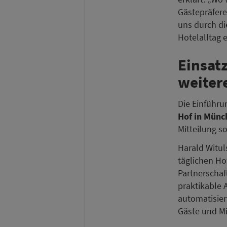
Gästepräfere
uns durch di
Hotelalltag e
Einsat
weiter
Die Einführ
Hof in Münc
Mitteilung s
Harald Wituls
täglichen Ho
Partnerschaf
praktikable 
automatisier
Gäste und Mi