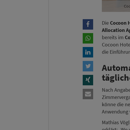
Coc
Die
Cocoon H
Allocation 
bereits im
C
Cocoon Hotel
die Einführu
Automa
täglic
Nach Angabe
Zimmerverga
könne die ne
Anwendung wu
Mathias Vögl
erklärt: „Wo