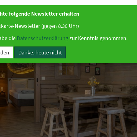
2026 07:03 Uhr
|
Technologie
hte folgende Newsletter erhalten
karte-Newsletter (gegen 8.30 Uhr)
abe die
Datenschutzerklärung
zur Kenntnis genommen.
lden
Danke, heute nicht