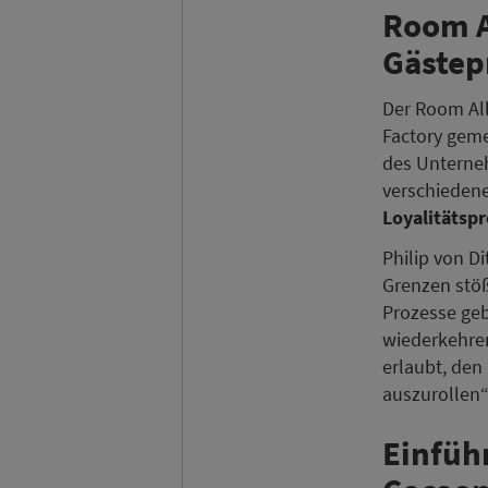
Room A
Gästep
Der Room Al
Factory gem
des Unterneh
verschiedene
Loyalitäts
Philip von D
Grenzen stöß
Prozesse geb
wiederkehren
erlaubt, den
auszurollen“
Einfüh