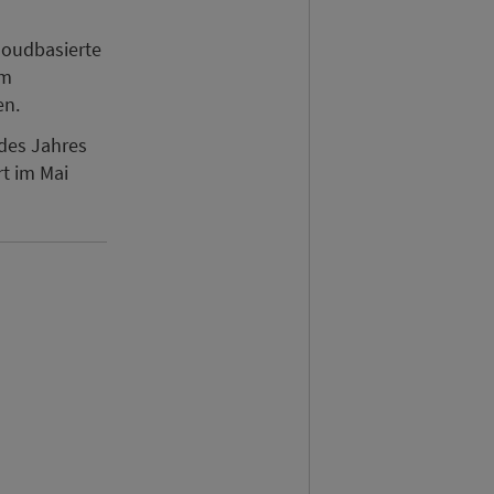
loudbasierte
em
en.
 des Jahres
t im Mai