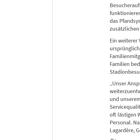
Besucheraufk
funktioniere
das Pfandsys
zusätzlichen 
Ein weiterer
ursprünglich
Familienmit
Familien be
Stadionbesu
„Unser Anspr
weiterzuentw
und unserem 
Servicequali
oft lästigen
Personal. Na
Lagardère, G