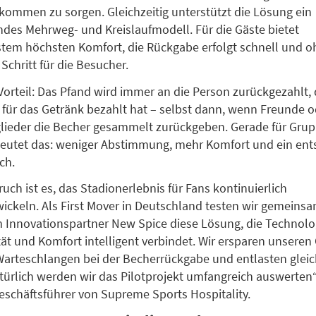
ommen zu sorgen. Gleichzeitig unterstützt die Lösung ein
ndes Mehrweg- und Kreislaufmodell. Für die Gäste bietet
tem höchsten Komfort, die Rückgabe erfolgt schnell und o
Schritt für die Besucher.
 Vorteil: Das Pfand wird immer an die Person zurückgezahlt, 
 für das Getränk bezahlt hat – selbst dann, wenn Freunde o
glieder die Becher gesammelt zurückgeben. Gerade für Gru
deutet das: weniger Abstimmung, mehr Komfort und ein ent
ch.
uch ist es, das Stadionerlebnis für Fans kontinuierlich
ickeln. Als First Mover in Deutschland testen wir gemeins
Innovationspartner New Spice diese Lösung, die Technolo
tät und Komfort intelligent verbindet. Wir ersparen unseren
 Warteschlangen bei der Becherrückgabe und entlasten gleic
türlich werden wir das Pilotprojekt umfangreich auswerten“
eschäftsführer von Supreme Sports Hospitality.