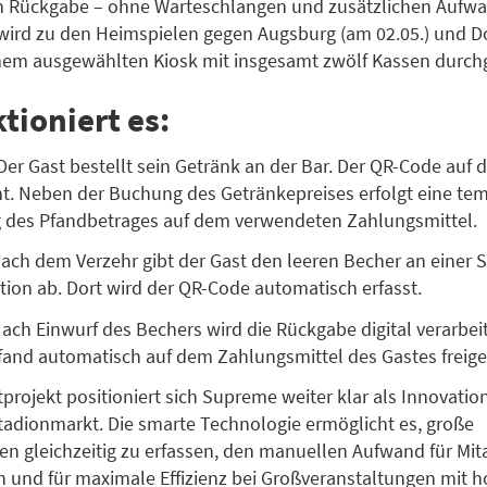
n Rückgabe – ohne Warteschlangen und zusätzlichen Aufwa
 wird zu den Heimspielen gegen Augsburg (am 02.05.) und 
inem ausgewählten Kiosk mit insgesamt zwölf Kassen durchg
tioniert es:
Der Gast bestellt sein Getränk an der Bar. Der QR-Code auf
t. Neben der Buchung des Getränkepreises erfolgt eine te
g des Pfandbetrages auf dem verwendeten Zahlungsmittel.
ach dem Verzehr gibt der Gast den leeren Becher an einer S
ion ab. Dort wird der QR-Code automatisch erfasst.
ach Einwurf des Bechers wird die Rückgabe digital verarbei
Pfand automatisch auf dem Zahlungsmittel des Gastes freig
tprojekt positioniert sich Supreme weiter klar als Innovatio
adionmarkt. Die smarte Technologie ermöglicht es, große
 gleichzeitig zu erfassen, den manuellen Aufwand für Mit
n und für maximale Effizienz bei Großveranstaltungen mit