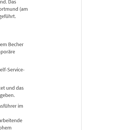
nd. Das
Dortmund (am
eführt.
 dem Becher
mporäre
elf-Service-
tet und das
egeben.
nsführer im
arbeitende
 hohem