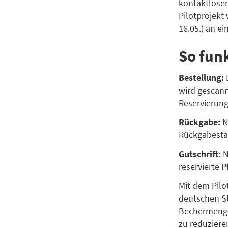
kontaktlose
Pilotprojekt
16.05.) an e
So funk
Bestellung:
wird gescann
Reservierun
Rückgabe:
N
Rückgabestat
Gutschrift:
N
reservierte 
Mit dem Pilo
deutschen St
Bechermengen
zu reduziere