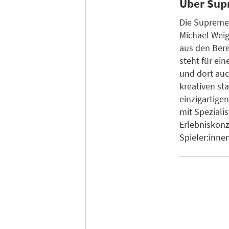
Über Sup
Die Supreme
Michael Wei
aus den Ber
steht für ei
und dort auc
kreativen s
einzigartig
mit Speziali
Erlebniskonz
Spieler:inne