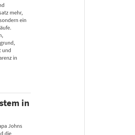
nd
satz mehr,
 sondern ein
läufe.
n,
grund,
t und
renz in
ystem in
Papa Johns
d die