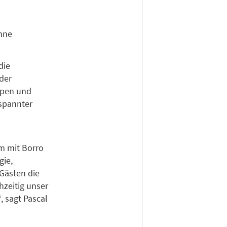
hne
die
der
ppen und
spannter
am mit Borro
gie,
 Gästen die
hzeitig unser
, sagt Pascal