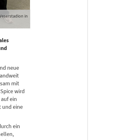
Weserstadion in
ales
und
and neue
landweit
insam mit
Spice wird
auf ein
t und eine
urch ein
ellen,