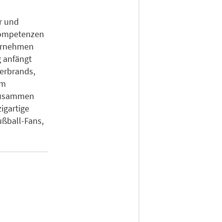
r und
Kompetenzen
ternehmen
g anfängt
erbrands,
um
 zusammen
igartige
ußball-Fans,