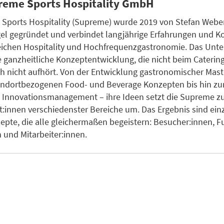
reme Sports Hospitality GmbH
 Sports Hospitality (Supreme) wurde 2019 von Stefan Webe
gel gegründet und verbindet langjährige Erfahrungen und 
eichen Hospitality und Hochfrequenzgastronomie. Das Un
ne ganzheitliche Konzeptentwicklung, die nicht beim Caterin
h nicht aufhört. Von der Entwicklung gastronomischer Mast
tandortbezogenen Food- und Beverage Konzepten bis hin z
en Innovationsmanagement – ihre Ideen setzt die Supreme
st:innen verschiedenster Bereiche um. Das Ergebnis sind einz
epte, die alle gleichermaßen begeistern: Besucher:innen, F
n und Mitarbeiter:innen.