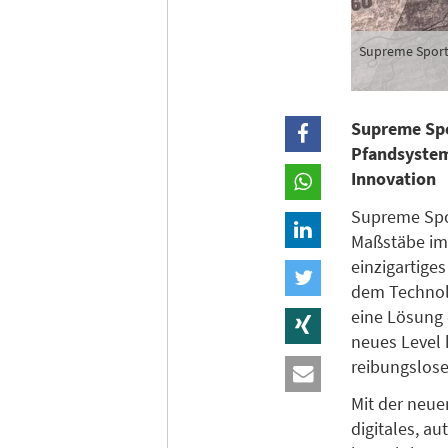
Supreme Sports
Supreme Spor
Pfandsystem
Innovation
Supreme Spor
Maßstäbe im 
einzigartige
dem Technol
eine Lösung 
neues Level 
reibungslose
Mit der neue
digitales, au