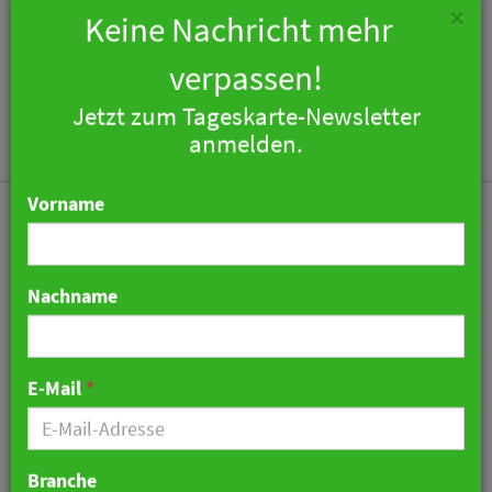
×
Keine Nachricht mehr
verpassen!
Jetzt zum Tageskarte-Newsletter
Togg
anmelden.
navi
Vorname
Nachname
Gast- und
Mitarbeitererlebnis durch
E-Mail
*
Digitalisierung
verbessern: Living Hotels