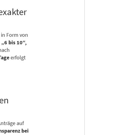
exakter
 in Form von
e
„6 bis 10“,
 nach
Tage
erfolgt
uen
Anträge auf
nsparenz bei