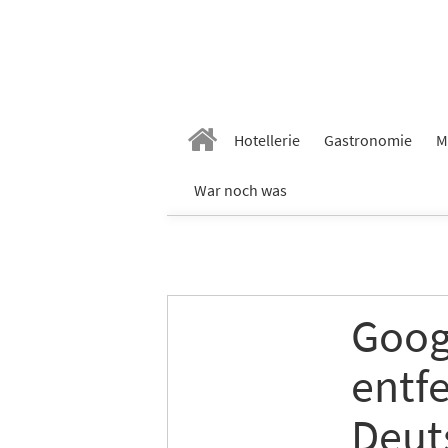
Hotellerie
Gastronomie
M
War noch was
Goog
entf
Deut