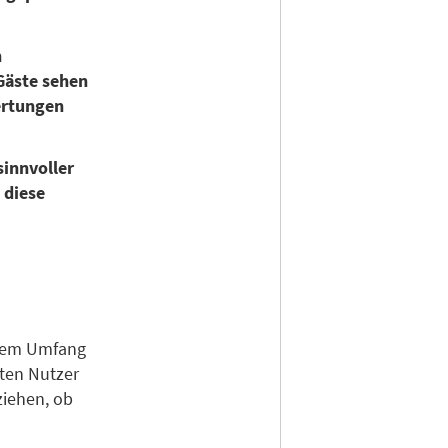
n
Gäste sehen
ertungen
 sinnvoller
 diese
chem Umfang
ten Nutzer
ziehen, ob