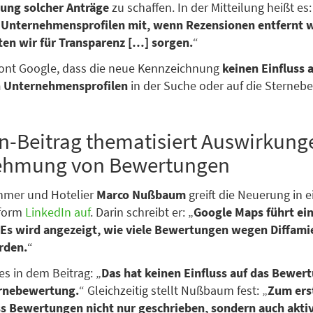
tung solcher Anträge
zu schaffen. In der Mitteilung heißt es:
in Unternehmensprofilen mit, wenn Rezensionen entfernt 
en wir für Transparenz […] sorgen.
“
tont Google, dass die neue Kennzeichnung
keinen Einfluss 
 Unternehmensprofilen
in der Suche oder auf die Sterneb
n-Beitrag thematisiert Auswirkung
hmung von Bewertungen
hmer und Hotelier
Marco Nußbaum
greift die Neuerung in 
tform
LinkedIn auf
. Darin schreibt er: „
Google Maps führt ei
: Es wird angezeigt, wie viele Bewertungen wegen Diffam
rden.
“
es in dem Beitrag: „
Das hat keinen Einfluss auf das Bewer
ernebewertung.
“ Gleichzeitig stellt Nußbaum fest: „
Zum ers
ss Bewertungen nicht nur geschrieben, sondern auch aktiv