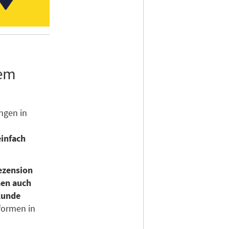
hem
ngen in
einfach
ezension
men auch
Kunde
formen in