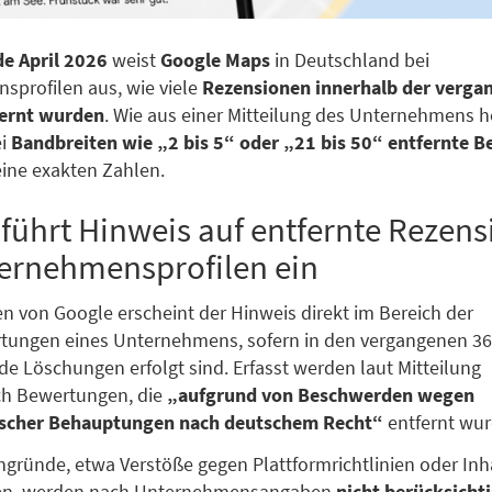
e April 2026
weist
Google Maps
in Deutschland bei
profilen aus, wie viele
Rezensionen innerhalb der verga
ernt wurden
. Wie aus einer Mitteilung des Unternehmens h
ei
Bandbreiten wie „2 bis 5“ oder „21 bis 50“ entfernte 
eine exakten Zahlen.
führt Hinweis auf entfernte Rezen
ernehmensprofilen ein
 von Google erscheint der Hinweis direkt im Bereich der
tungen eines Unternehmens, sofern in den vergangenen 3
e Löschungen erfolgt sind. Erfasst werden laut Mitteilung
ch Bewertungen, die
„aufgrund von Beschwerden wegen
scher Behauptungen nach deutschem Recht“
entfernt wur
gründe, etwa Verstöße gegen Plattformrichtlinien oder Inh
en, werden nach Unternehmensangaben
nicht berücksicht