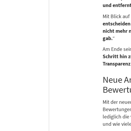
und entfern
Mit Blick au
entscheiden
nicht mehr 
gab.
“
Am Ende sein
Schritt hin
Transparenz
Neue An
Bewert
Mit der neue
Bewertungen
lediglich di
und wie viel