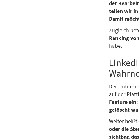
der Bearbei
teilen wir 
Damit möcht
Zugleich be
Ranking von
habe.
LinkedI
Wahrne
Der Unterne
auf der Plat
Feature ein
gelöscht wu
Weiter heißt 
oder die St
sichtbar, da