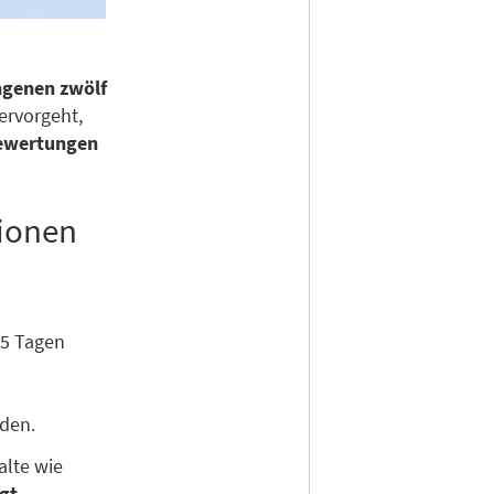
ngenen zwölf
ervorgeht,
Bewertungen
sionen
65 Tagen
den.
alte wie
igt
.