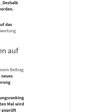
 „
Deshalb
werden.
auf das
ewertung
en auf
einem Beitrag
n neues
ierung
tungsranking
ten Mal wird
 geprüft