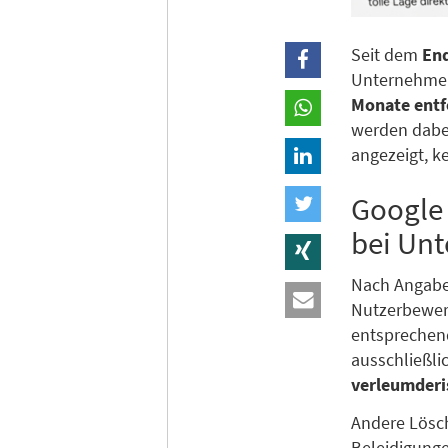
Seit dem
End
Unternehmens
Monate entf
werden dab
angezeigt, k
Google 
bei Unt
Nach Angaben
Nutzerbewer
entsprechend
ausschließli
verleumderi
Andere Lösch
Beleidigung