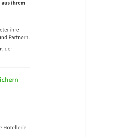
s aus ihrem
ter ihre
nd Partnern.
r
, der
sichern
e Hotellerie