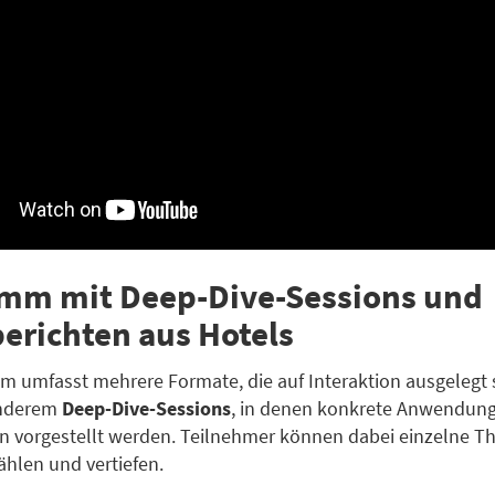
mm mit Deep-Dive-Sessions und
berichten aus Hotels
 umfasst mehrere Formate, die auf Interaktion ausgelegt 
anderem
Deep-Dive-Sessions
, in denen konkrete Anwendun
n vorgestellt werden. Teilnehmer können dabei einzelne 
ählen und vertiefen.