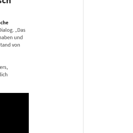
sche
Dialog. „Das
g haben und
stand von
ers,
lich