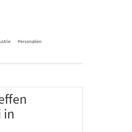
ustrie
Personalien
effen
 in