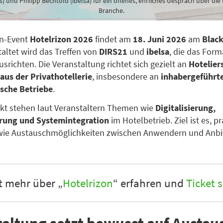
s) und Philipp Bechtold (ibelsa) für ein offenes, ehrliches Gespräch über die
Branche.
n-Event
Hotelrizon 2026
findet am
18. Juni 2026
am
Blac
taltet wird das Treffen von
DIRS21
und
ibelsa
, die das For
usrichten. Die Veranstaltung richtet sich gezielt an
Hotelier
aus der Privathotellerie
, insbesondere an
inhabergeführt
ische Betriebe
.
kt stehen laut Veranstaltern Themen wie
Digitalisierung,
rung und Systemintegration
im Hotelbetrieb. Ziel ist es, p
owie Austauschmöglichkeiten zwischen Anwendern und Anbi
t mehr über „
Hotelrizon
“ erfahren und
Ticket 
taltung setzt bewusst auf Austau