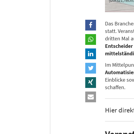
(DIRS21, recht
Das Branche
statt. Verans
dritten Mal a
Entscheider 
mittelständ
Im Mittelpun
Automatisie
Einblicke s
schaffen.
Hier direk
Verans