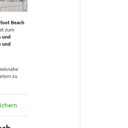
 Hot Topics der
kfoot Beach
mat zum
s und
e und
raxisnahe
etern zu
sichern
sch