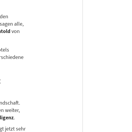
nden
sagen alle,
htold
von
otels
erschiedene
t
ndschaft.
n weiter,
ligenz
.
t jetzt sehr