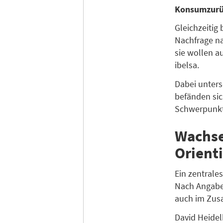
Konsumzurü
Gleichzeitig
Nachfrage nac
sie wollen a
ibelsa.
Dabei unters
befänden sic
Schwerpunkte
Wachse
Orienti
Ein zentrale
Nach Angaben
auch im Zus
David Heidel