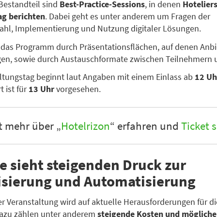
 Bestandteil sind
Best-Practice-Sessions
, in denen
Hotelier
ag berichten
. Dabei geht es unter anderem um Fragen der
hl, Implementierung und Nutzung digitaler Lösungen.
 das Programm durch Präsentationsflächen, auf denen Anbie
gen, sowie durch Austauschformate zwischen Teilnehmern u
ltungstag beginnt laut Angaben mit einem Einlass ab
12 Uh
rt ist für
13 Uhr
vorgesehen.
t mehr über „
Hotelrizon
“ erfahren und
Ticket 
e sieht steigenden Druck zur
lisierung und Automatisierung
er Veranstaltung wird auf aktuelle Herausforderungen für di
Dazu zählen unter anderem
steigende Kosten und mögliche