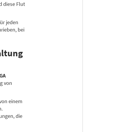
d diese Flut
ür jeden
rieben, bei
altung
GA
ng von
von einem
n.
ungen, die