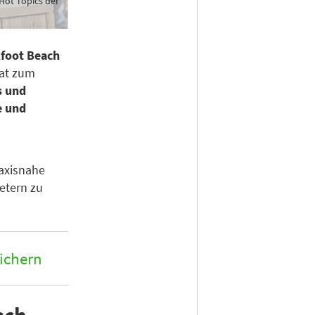
 Hot Topics der
kfoot Beach
mat zum
s und
e und
raxisnahe
etern zu
sichern
sch