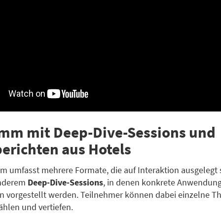
mm mit Deep-Dive-Sessions und
berichten aus Hotels
 umfasst mehrere Formate, die auf Interaktion ausgelegt 
anderem
Deep-Dive-Sessions
, in denen konkrete Anwendun
n vorgestellt werden. Teilnehmer können dabei einzelne 
ählen und vertiefen.