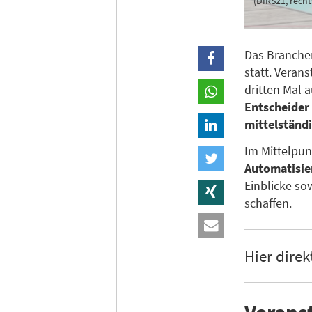
(DIRS21, recht
Das Branche
statt. Verans
dritten Mal a
Entscheider 
mittelständ
Im Mittelpun
Automatisie
Einblicke s
schaffen.
Hier direk
Verans