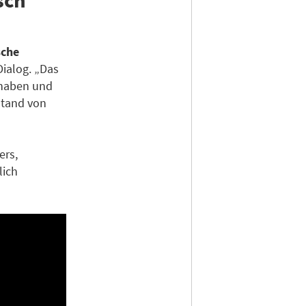
sche
Dialog. „Das
g haben und
stand von
ers,
lich