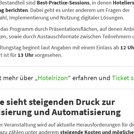
 Bestandteil sind
Best-Practice-Sessions
, in denen
Hotelier
ag berichten
. Dabei geht es unter anderem um Fragen der
hl, Implementierung und Nutzung digitaler Lösungen.
 das Programm durch Präsentationsflächen, auf denen Anbie
gen, sowie durch Austauschformate zwischen Teilnehmern u
ltungstag beginnt laut Angaben mit einem Einlass ab
12 Uh
rt ist für
13 Uhr
vorgesehen.
t mehr über „
Hotelrizon
“ erfahren und
Ticket 
e sieht steigenden Druck zur
lisierung und Automatisierung
er Veranstaltung wird auf aktuelle Herausforderungen für di
Dazu zählen unter anderem
steigende Kosten und mögliche