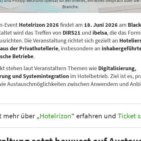
s) und Philipp Bechtold (ibelsa) für ein offenes, ehrliches Gespräch über die
Branche.
n-Event
Hotelrizon 2026
findet am
18. Juni 2026
am
Blac
taltet wird das Treffen von
DIRS21
und
ibelsa
, die das For
usrichten. Die Veranstaltung richtet sich gezielt an
Hotelier
aus der Privathotellerie
, insbesondere an
inhabergeführt
ische Betriebe
.
kt stehen laut Veranstaltern Themen wie
Digitalisierung,
rung und Systemintegration
im Hotelbetrieb. Ziel ist es, p
owie Austauschmöglichkeiten zwischen Anwendern und Anbi
t mehr über „
Hotelrizon
“ erfahren und
Ticket 
taltung setzt bewusst auf Austau