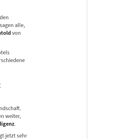
nden
sagen alle,
htold
von
otels
erschiedene
t
ndschaft.
n weiter,
ligenz
.
t jetzt sehr