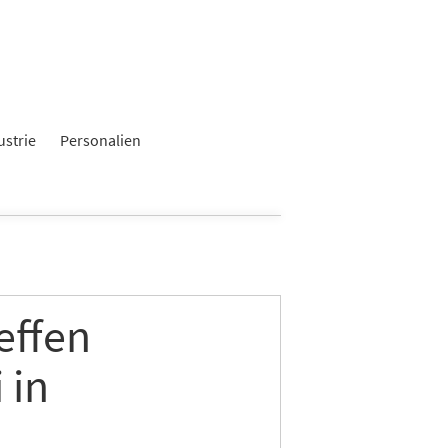
ustrie
Personalien
effen
 in