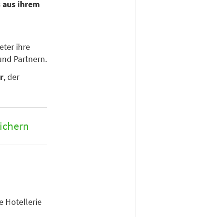
s aus ihrem
ter ihre
nd Partnern.
r
, der
sichern
e Hotellerie