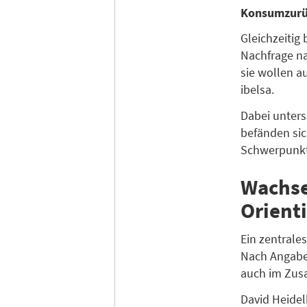
Konsumzurü
Gleichzeitig
Nachfrage nac
sie wollen a
ibelsa.
Dabei unters
befänden sic
Schwerpunkte
Wachse
Orienti
Ein zentrale
Nach Angaben
auch im Zus
David Heidel