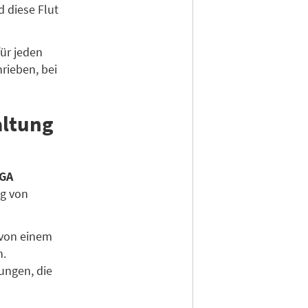
d diese Flut
ür jeden
rieben, bei
altung
GA
ng von
von einem
n.
ungen, die