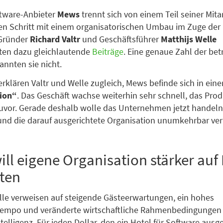
ftware-Anbieter
Mews
trennt sich von einem Teil seiner Mita
en Schritt mit einem organisatorischen Umbau im Zuge der
 Gründer
Richard Valtr
und Geschäftsführer
Matthijs Welle
hten dazu gleichlautende
Beiträge
. Eine genaue Zahl der bet
annten sie nicht.
erklären Valtr und Welle zugleich, Mews befinde sich in eine
tion“
. Das Geschäft wachse weiterhin sehr schnell, das Prod
zuvor. Gerade deshalb wolle das Unternehmen jetzt handeln,
nd die darauf ausgerichtete Organisation unumkehrbar ve
ll eigene Organisation stärker auf 
ten
lle verweisen auf steigende Gästeerwartungen, ein hohes
tempo und veränderte wirtschaftliche Rahmenbedingungen
ntelligenz. Für jeden Dollar, den ein Hotel für Software aus