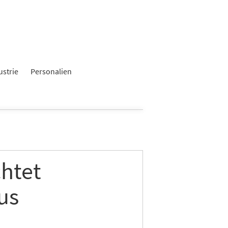
ustrie
Personalien
chtet
us