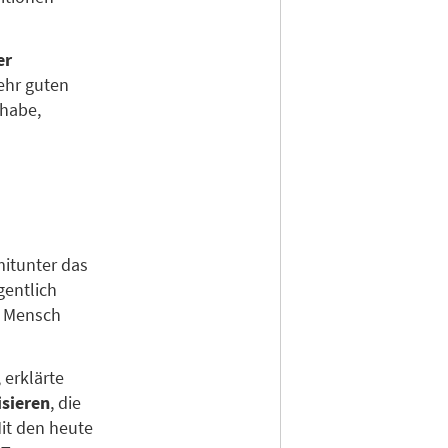
er
ehr guten
 habe,
mitunter das
gentlich
n Mensch
 erklärte
sieren
, die
Mit den heute