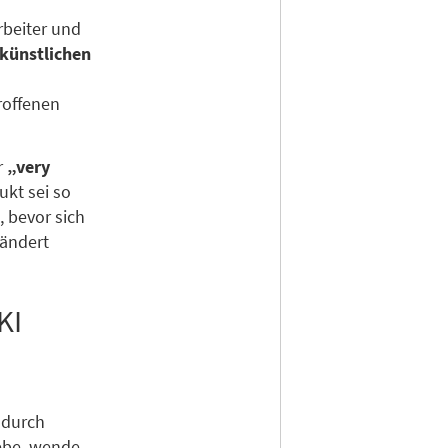
rbeiter und
künstlichen
roffenen
r
„very
ukt sei so
 bevor sich
rändert
KI
 durch
gebe, wende