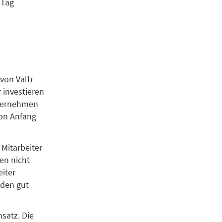
 Tag
von Valtr
r investieren
nternehmen
von Anfang
Mitarbeiter
en nicht
eiter
iden gut
satz. Die