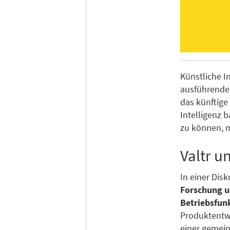
Künstliche I
ausführende
das künftige
Intelligenz 
zu können, 
Valtr u
In einer Disk
Forschung u
Betriebsfun
Produktentw
einer gemein