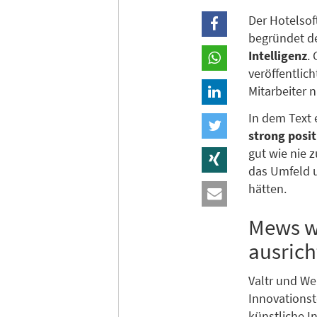
Der Hotelso
begründet d
Intelligenz
.
veröffentlic
Mitarbeiter n
In dem Text 
strong posi
gut wie nie 
das Umfeld u
hätten.
Mews wi
ausrich
Valtr und We
Innovations
künstliche I