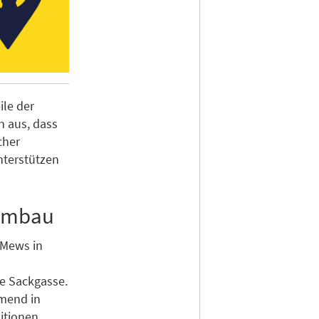
ile der
 aus, dass
cher
nterstützen
 Umbau
, Mews in
ne Sackgasse.
hmend in
itionen