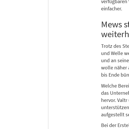
verfügbaren 
einfacher.
Mews st
weiterh
Trotz des St
und Welle we
und an sein
wolle näher 
bis Ende bün
Welche Berei
das Unterneh
hervor. Valt
unterstützen
aufgestellt s
Bei der Erst