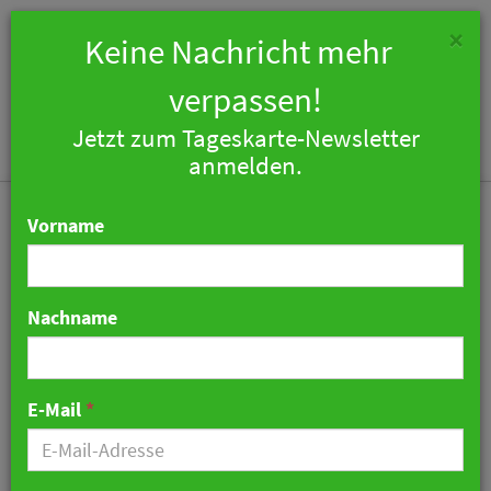
×
Keine Nachricht mehr
verpassen!
Jetzt zum Tageskarte-Newsletter
Togg
anmelden.
navi
Vorname
Nachname
PhocusWire: Google
könnte im KI-Reisehandel
E-Mail
*
die Nase vorn haben
24. März 2026 06:32 Uhr
|
Technologie