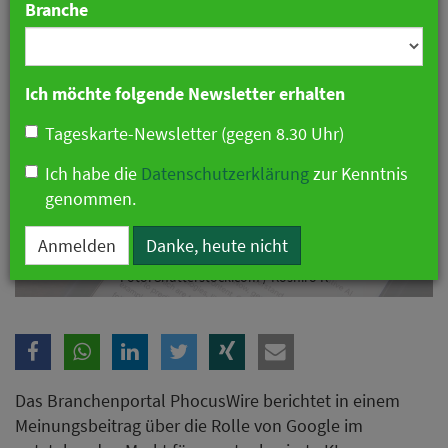
Branche
Ich möchte folgende Newsletter erhalten
Tageskarte-Newsletter (gegen 8.30 Uhr)
Ich habe die
Datenschutzerklärung
zur Kenntnis
genommen.
Anmelden
Danke, heute nicht
PhocusWire: Google könnte im KI-Reisehandel die Nase vorn haben.
Foto: Shutterstock.com / Koshiro K
Das Branchenportal PhocusWire berichtet in einem
Meinungsbeitrag über die Rolle von Google im