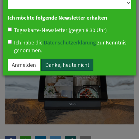
Branche
die Gäste
27. August 2024 18:05 Uhr
|
Technologie
|
Ich möchte folgende Newsletter erhalten
Pressemitteilung
Tageskarte-Newsletter (gegen 8.30 Uhr)
Ich habe die
Datenschutzerklärung
zur Kenntnis
genommen.
Anmelden
Danke, heute nicht