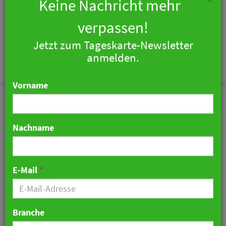
×
Keine Nachricht mehr
verpassen!
Jetzt zum Tageskarte-Newsletter
Togg
anmelden.
navi
Vorname
Nachname
SuitePad jetzt mit Guest
Journey Push:
E-Mail
*
Automatisierte und
personalisierte Infos für