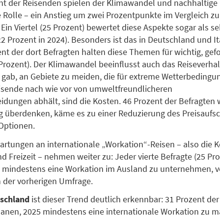
nt der Reisenden spielen der Klimawandel und nachhaltige
e Rolle – ein Anstieg um zwei Prozentpunkte im Vergleich z
Ein Viertel (25 Prozent) bewertet diese Aspekte sogar als se
2 Prozent in 2024). Besonders ist das in Deutschland und It
zent der dort Befragten halten diese Themen für wichtig, gef
Prozent). Der Klimawandel beeinflusst auch das Reiseverhal
 gab, an Gebiete zu meiden, die für extreme Wetterbedingun
isende nach wie vor von umweltfreundlicheren
idungen abhält, sind die Kosten. 46 Prozent der Befragten 
 überdenken, käme es zu einer Reduzierung des Preisaufsc
Optionen.
artungen an internationale „Workation“-Reisen – also die 
d Freizeit – nehmen weiter zu: Jeder vierte Befragte (25 Pro
 mindestens eine Workation im Ausland zu unternehmen, v
n der vorherigen Umfrage.
schland
ist dieser Trend deutlich erkennbar: 31 Prozent de
anen, 2025 mindestens eine internationale Workation zu m