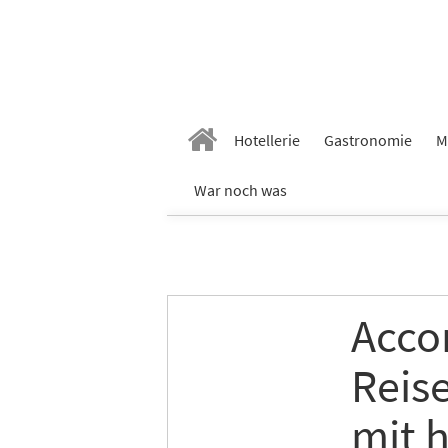
Hotellerie
Gastronomie
M
War noch was
Acco
Reis
mit h