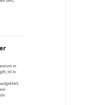
n teilt,
er
, warum er
lt, ist in
ufgeklärt,
 ein
ehr