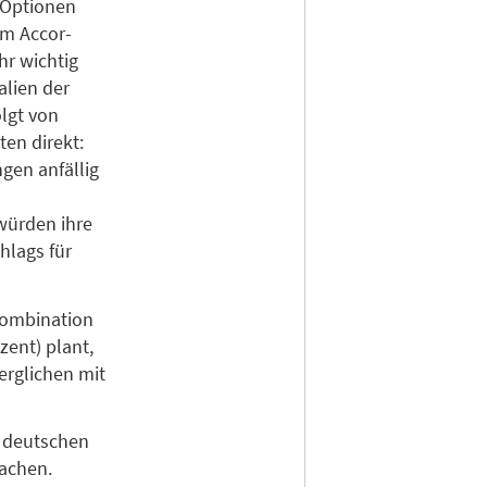
 Optionen
um Accor-
hr wichtig
alien der
olgt von
ten direkt:
gen anfällig
würden ihre
hlags für
Kombination
zent) plant,
erglichen mit
r deutschen
achen.