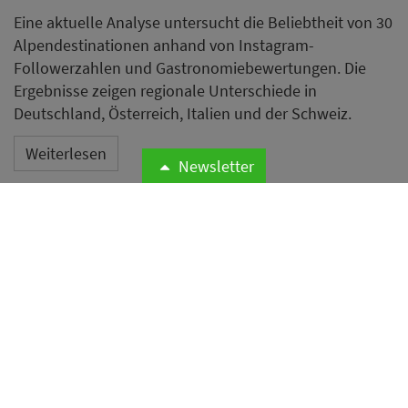
Eine aktuelle Analyse untersucht die Beliebtheit von 30
Alpendestinationen anhand von Instagram-
Followerzahlen und Gastronomiebewertungen. Die
Ergebnisse zeigen regionale Unterschiede in
Deutschland, Österreich, Italien und der Schweiz.
Weiterlesen
Newsletter
Diese Ferienhausregeln
klingen kurios – doch sie
haben einen guten Grund