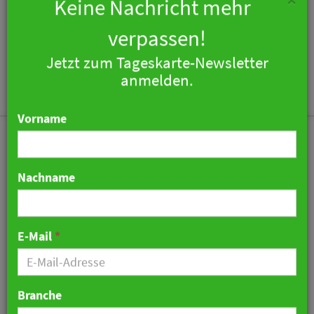
×
Keine Nachricht mehr
verpassen!
Jetzt zum Tageskarte-Newsletter
Togg
anmelden.
navi
Vorname
Nachname
Düsseldorf präsentiert
Tourismusstrategie
E-Mail
*
28. April 2026 11:14 Uhr
|
Tourismus