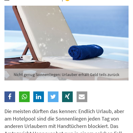
Branche
Ich möchte folgende Newsletter erhalten
Tageskarte-Newsletter (gegen 8.30 Uhr)
Ich habe die
Datenschutzerklärung
zur Kenntnis
genommen.
Anmelden
Danke, heute nicht
Nicht genug Sonnenliegen: Urlauber erhält Geld teils zurück
Die meisten dürften das kennen: Endlich Urlaub, aber
am Hotelpool sind die Sonnenliegen jeden Tag von
anderen Urlaubern mit Handtüchern blockiert. Das