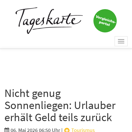
×
Keine Nachricht mehr
verpassen!
Jetzt zum Tageskarte-Newsletter
Togg
anmelden.
navi
Vorname
Nachname
Nicht genug
Sonnenliegen: Urlauber
E-Mail
*
erhält Geld teils zurück
06. Mai 2026 06:50 Uhr
|
Tourismus