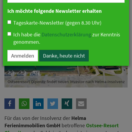
Branche
Ich möchte folgende Newsletter erhalten
Tageskarte-Newsletter (gegen 8.30 Uhr)
Ich habe die
Datenschutzerklärung
zur Kenntnis
genommen.
Anmelden
Danke, heute nicht
Ostseeresort Olpenitz findet neuen Investor nach Helma-Insolvenz
Für das von der Insolvenz der
Helma
Ferienimmobilien GmbH
betroffene
Ostsee-Resort