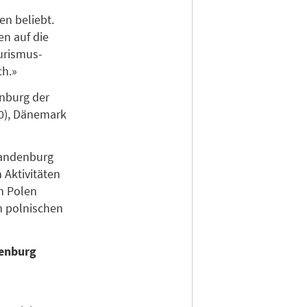
en beliebt.
n auf die
urismus-
ch.»
nburg der
00), Dänemark
randenburg
 Aktivitäten
in Polen
m polnischen
denburg