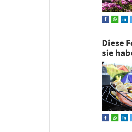
Diese F
sie hab