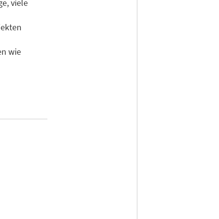
e, viele
jekten
en wie