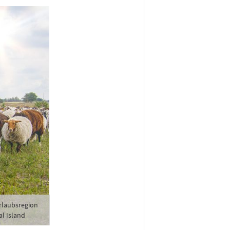
rlaubsregion
al Island