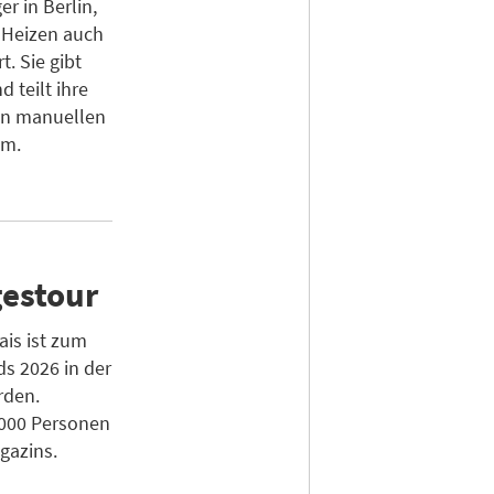
r in Berlin,
 Heizen auch
t. Sie gibt
d teilt ihre
on manuellen
em.
estour
is ist zum
s 2026 in der
rden.
.000 Personen
gazins.