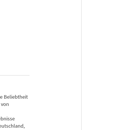
e Beliebtheit
 von
ebnisse
eutschland,