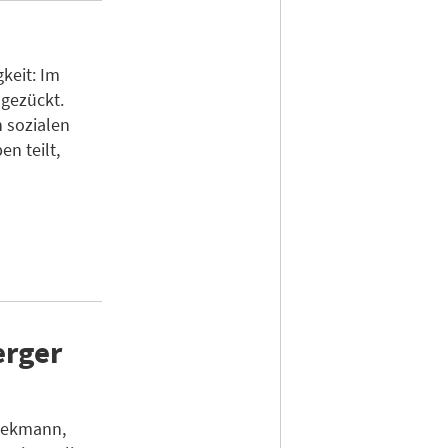
keit: Im
 gezückt.
 sozialen
n teilt,
erger
Diekmann,