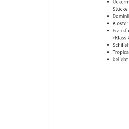
Uckermä
Stücke 
Dominik
Kloster
Frankfu
«Klassi
Schiff
Tropica
beliebt