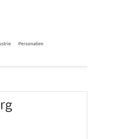
ustrie
Personalien
rg