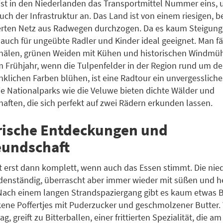
ist in den Niederlanden das Transportmittel Nummer eins, 
ch der Infrastruktur an. Das Land ist von einem riesigen, b
rten Netz aus Radwegen durchzogen. Da es kaum Steigunge
 auch für ungeübte Radler und Kinder ideal geeignet. Man fä
nälen, grünen Weiden mit Kühen und historischen Windmüh
 Frühjahr, wenn die Tulpenfelder in der Region rund um d
enklichen Farben blühen, ist eine Radtour ein unvergessliche
e Nationalparks wie die Veluwe bieten dichte Wälder und
aften, die sich perfekt auf zwei Rädern erkunden lassen.
rische Entdeckungen und
eundschaft
st erst dann komplett, wenn auch das Essen stimmt. Die nie
denständig, überrascht aber immer wieder mit süßen und h
Nach einem langen Strandspaziergang gibt es kaum etwas B
kene Poffertjes mit Puderzucker und geschmolzener Butter.
g, greift zu Bitterballen, einer frittierten Spezialität, die a