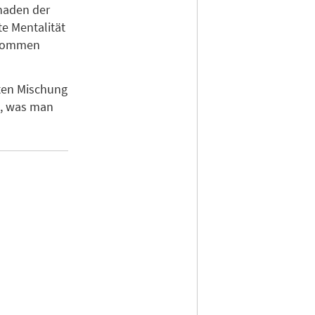
naden der
te Mentalität
llkommen
kten Mischung
s, was man