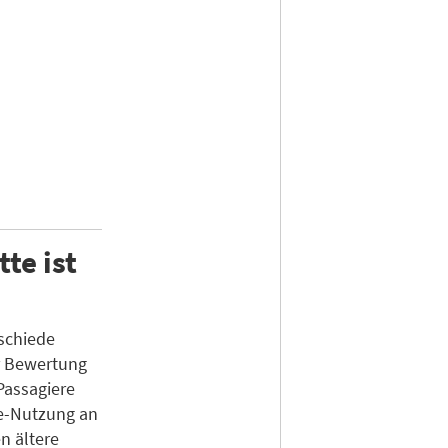
te ist
rschiede
r Bewertung
Passagiere
e-Nutzung an
n ältere