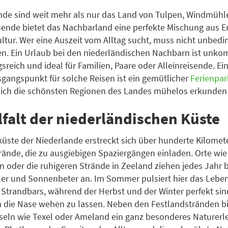
nde sind weit mehr als nur das Land von Tulpen, Windmühl
isende bietet das Nachbarland eine perfekte Mischung aus 
ltur. Wer eine Auszeit vom Alltag sucht, muss nicht unbedin
gen. Ein Urlaub bei den niederländischen Nachbarn ist unkom
reich und ideal für Familien, Paare oder Alleinreisende. E
sgangspunkt für solche Reisen ist ein gemütlicher
Ferienpar
sich die schönsten Regionen des Landes mühelos erkunden
lfalt der niederländischen Küste
üste der Niederlande erstreckt sich über hunderte Kilomete
rände, die zu ausgiebigen Spaziergängen einladen. Orte wie
 oder die ruhigeren Strände in Zeeland ziehen jedes Jahr b
er und Sonnenbeter an. Im Sommer pulsiert hier das Leben
Strandbars, während der Herbst und der Winter perfekt sin
 die Nase wehen zu lassen. Neben den Festlandstränden b
seln wie Texel oder Ameland ein ganz besonderes Naturerle