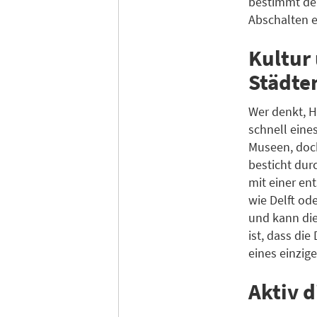
bestimmt der
Abschalten e
Kultur
Städte
Wer denkt, H
schnell eine
Museen, doch
besticht dur
mit einer e
wie Delft od
und kann die
ist, dass di
eines einzig
Aktiv 