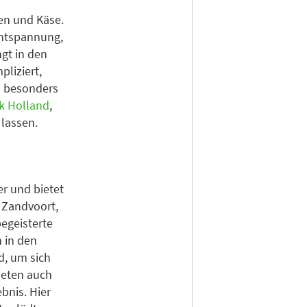
en und Käse.
Entspannung,
gt in den
pliziert,
in besonders
k Holland
,
 lassen.
r und bietet
 Zandvoort,
egeisterte
 in den
d, um sich
ieten auch
bnis. Hier