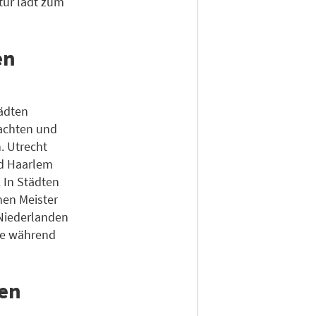
tur lädt zum
en
tädten
rachten und
. Utrecht
nd Haarlem
 In Städten
hen Meister
 Niederlanden
dte während
den