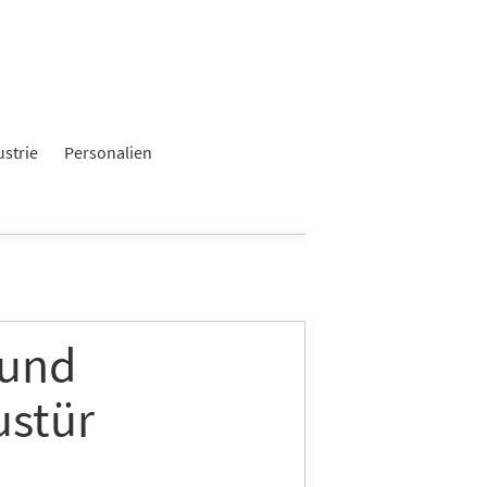
ustrie
Personalien
 und
austür