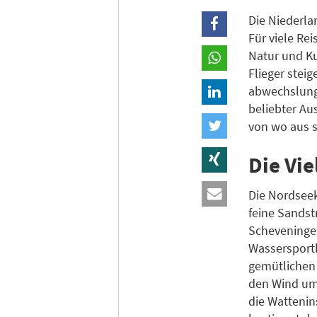
Die Niederla
Für viele Re
Natur und Ku
Flieger stei
abwechslungs
beliebter Au
von wo aus 
Die Vie
Die Nordseek
feine Sandst
Scheveningen
Wassersportl
gemütlichen 
den Wind um
die Wattenin