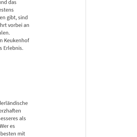
und das
estens
n gibt, sind
hrt vorbei an
len.
en Keukenhof
s Erlebnis.
derländische
erzhaften
esseres als
 Wer es
m besten mit