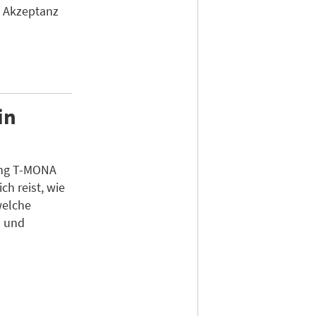
e Akzeptanz
in
ung T-MONA
ch reist, wie
welche
l und