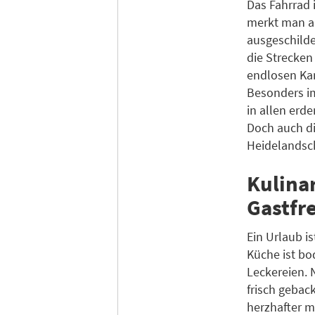
Das Fahrrad 
merkt man au
ausgeschilde
die Strecken
endlosen Ka
Besonders im
in allen erd
Doch auch di
Heidelandsch
Kulina
Gastfr
Ein Urlaub i
Küche ist bo
Leckereien. 
frisch gebac
herzhafter ma