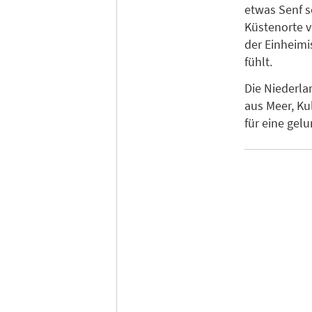
etwas Senf s
Küstenorte v
der Einheimi
fühlt.
Die Niederla
aus Meer, Ku
für eine gel