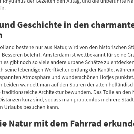
 Rhythmus der Gezeiten den Alltag, und die unberührte Na
in.
 und Geschichte in den charmant
n
olland bestehe nur aus Natur, wird von den historischen S
s Besseren belehrt. Amsterdam ist weltbekannt für seine G
 es gibt noch so viele andere urbane Schätze zu entdecken
ch seine lebendigen Werftkeller entlang der Kanäle, währe
ntspannten Atmosphäre und wunderschönen Hofjes punktet.
er Leiden wandelt man auf den Spuren der alten holländisc
 traditionsreiche Architektur bewundern. Das Tolle an den
e Distanzen kurz sind, sodass man problemlos mehrere Stä
en Urlaubs besuchen kann.
die Natur mit dem Fahrrad erkun