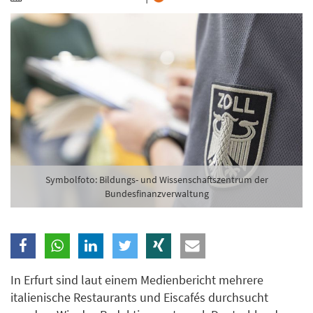
Branche
Ich möchte folgende Newsletter erhalten
Tageskarte-Newsletter (gegen 8.30 Uhr)
Ich habe die
Datenschutzerklärung
zur Kenntnis
genommen.
Anmelden
Danke, heute nicht
Symbolfoto: Bildungs- und Wissenschaftszentrum der
Bundesfinanzverwaltung
In Erfurt sind laut einem Medienbericht mehrere
italienische Restaurants und Eiscafés durchsucht