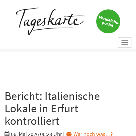
×
Keine Nachricht mehr
verpassen!
Jetzt zum Tageskarte-Newsletter
Togg
anmelden.
navi
Vorname
Nachname
Bericht: Italienische
Lokale in Erfurt
E-Mail
*
kontrolliert
06. Mai 2026 06:23 Uhr
|
War noch was…?