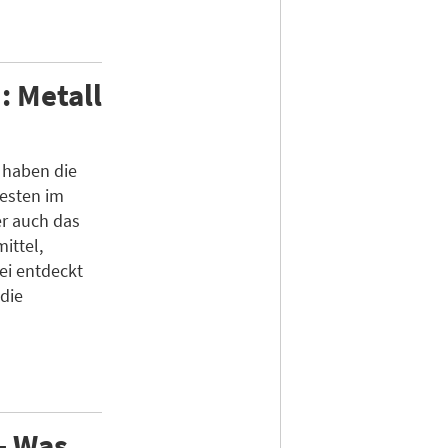
: Metall
 haben die
esten im
er auch das
ittel,
ei entdeckt
die
 - Was