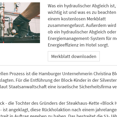
Was ein hydraulischer Abgleich ist
wichtig ist und was es zu beachten gi
einem kostenlosen Merkblatt
zusammengefasst. Außerdem wird a
ob ein hydraulischer Abgleich oder
Energiemanagement-System für m
Energieeffizienz im Hotel sorgt.
Merkblatt downloaden
llen Prozess ist die Hamburger Unternehmerin Christina Bl
lagten. Für die Entführung der Block-Kinder in der Silveste
 laut Staatsanwaltschaft eine israelische Sicherheitsfirma v
ock - die Tochter des Gründers der Steakhaus-Kette «Block 
- ist angeklagt, diese Rückholaktion nach einem jahrelang
treit in Auftrag gegeben zu haben. Das bestreitet die 53-Jäh