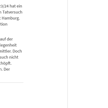
3/24 hat ein
en Tatversuch
ht Hamburg.
ation
auf der
legenheit
mittler. Doch
such nicht
chöpft.
n. Der