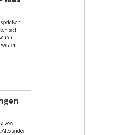
 sprießen.
ten sich
schon
, was in
ungen
be von
t Alexander