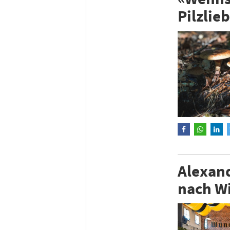
Pilzli
Alexand
nach W