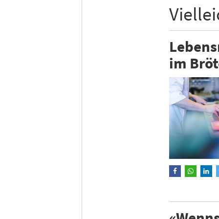
Vielle
Lebensm
im Bröt
«Wenns 