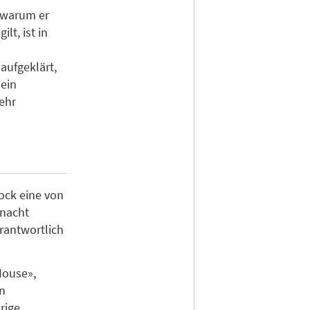
, warum er
lt, ist in
ufgeklärt,
 ein
ehr
ock eine von
rnacht
erantwortlich
House»,
en
rige.