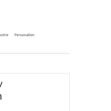
ustrie
Personalien
v
h