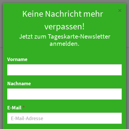
×
Keine Nachricht mehr
verpassen!
Jetzt zum Tageskarte-Newsletter
Togg
anmelden.
navi
Vorname
Nachname
Johann Lafer hat Krebs
und spricht über
E-Mail
*
Chemotherapie
30. Mai 2026 21:42 Uhr
|
War noch was…?