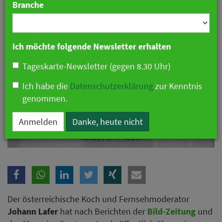
Branche
Ich möchte folgende Newsletter erhalten
Tageskarte-Newsletter (gegen 8.30 Uhr)
Ich habe die
Datenschutzerklärung
zur Kenntnis
genommen.
Anmelden
Danke, heute nicht
Johann Lafer hat Krebs und spricht über Chemotherapie. Foto:
IMAGO / STAR-MEDIA
Der österreichische Koch und Fernsehmoderator
Johann Lafer
hat nach Berichten der
Bild-Zeitung
und