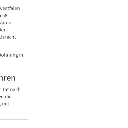
twestfalen
n 58-
 waren
Der
ch nicht
-Wohnung in
ahren
r Tat nach
en die
 mit