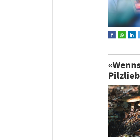
«Wenns 
Pilzli