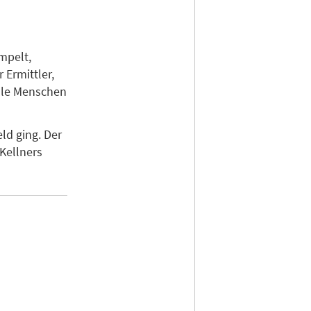
mpelt,
 Ermittler,
elle Menschen
ld ging. Der
Kellners