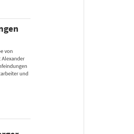
ungen
be von
t Alexander
nfeindungen
tarbeiter und
erger