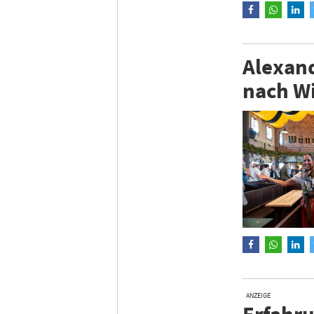
Alexand
nach W
ANZEIGE
Erfahru