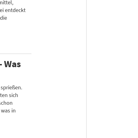
ittel,
ei entdeckt
die
 - Was
 sprießen.
ten sich
schon
, was in