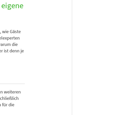
e eigene
, wie Gäste
elexperten
warum die
r ist denn je
en weiteren
chließlich
 für die