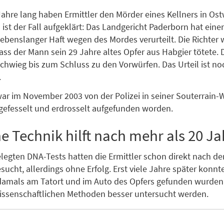
Jahre lang haben Ermittler den Mörder eines Kellners in Os
 ist der Fall aufgeklärt: Das Landgericht Paderborn hat eine
lebenslanger Haft wegen des Mordes verurteilt. Die Richter
ass der Mann sein 29 Jahre altes Opfer aus Habgier tötete. 
chwieg bis zum Schluss zu den Vorwürfen. Das Urteil ist no
.
war im November 2003 von der Polizei in seiner Souterrain
gefesselt und erdrosselt aufgefunden worden.
 Technik hilft nach mehr als 20 J
legten DNA-Tests hatten die Ermittler schon direkt nach de
sucht, allerdings ohne Erfolg. Erst viele Jahre später konnt
damals am Tatort und im Auto des Opfers gefunden wurden,
ssenschaftlichen Methoden besser untersucht werden.