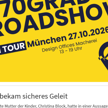
bekam sicheres Geleit
e Mutter der Kinder, Christina Block, hatte in einer Aussage