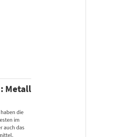
: Metall
 haben die
esten im
er auch das
ittel,