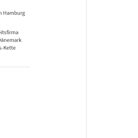
 in Hamburg
eitsfirma
 Dänemark
s-Kette