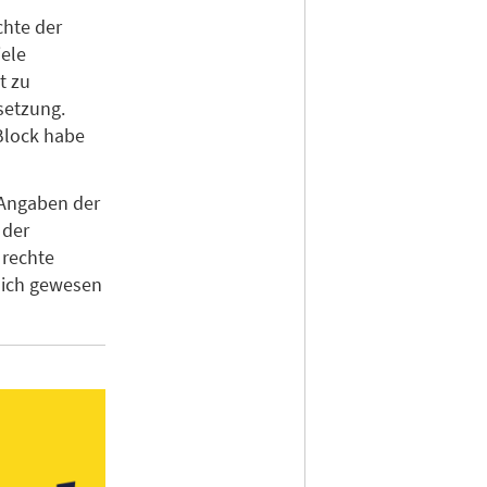
chte der
iele
t zu
setzung.
 Block habe
 Angaben der
 der
 rechte
tlich gewesen