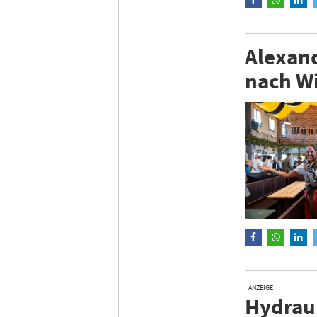
Alexand
nach W
ANZEIGE
Hydraul