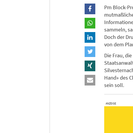
Pm Block-Pro
mutmaßlichen
Informatione
sammeln, sag
Doch der Dru
von dem Pla
Die Frau, di
Staatsanwalt
Silvesternac
Hand» des Ch
sein soll.
ANZEIGE