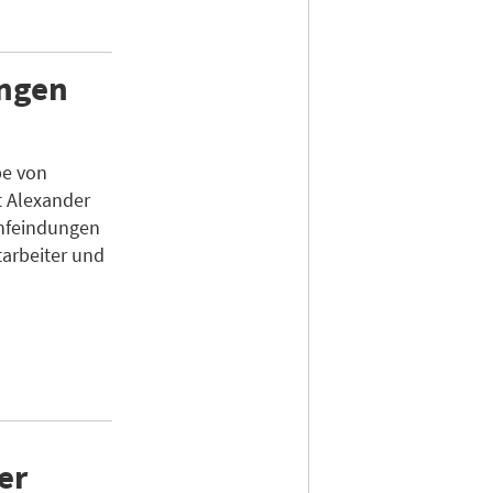
ungen
be von
t Alexander
nfeindungen
tarbeiter und
er