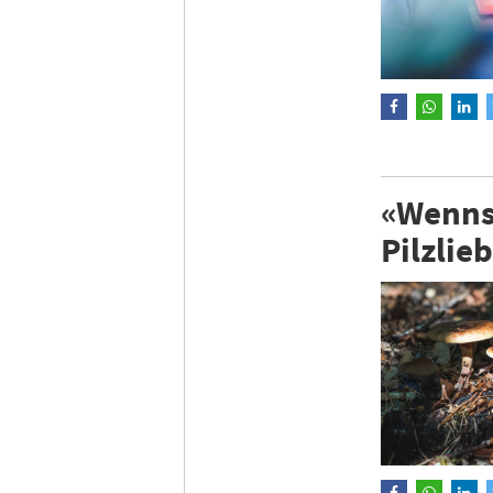
«Wenns 
Pilzli