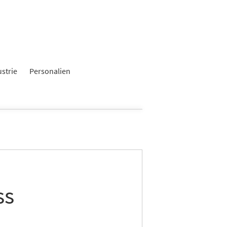
ustrie
Personalien
ss