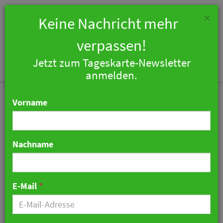
×
Keine Nachricht mehr
verpassen!
Jetzt zum Tageskarte-Newsletter
Togg
anmelden.
navi
Vorname
Nachname
Mutmaßliche Entführerin
schildert Tat im Block-
E-Mail
*
Prozess
20. Mai 2026 11:16 Uhr
|
War noch was…?