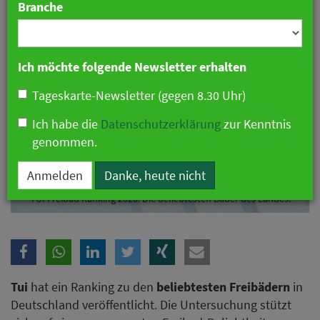
Branche
Ich möchte folgende Newsletter erhalten
Tageskarte-Newsletter (gegen 8.30 Uhr)
Ich habe die
Datenschutzerklärung
zur Kenntnis
genommen.
Anmelden
Danke, heute nicht
TUI Freibad Ranking 2026: Die beliebtesten Bäder des Landes.
Tui
hat ein Ranking zu den
beliebtesten Freibädern
in
Deutschland veröffentlicht. Die Untersuchung stützt