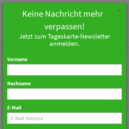
×
Keine Nachricht mehr
verpassen!
Jetzt zum Tageskarte-Newsletter
Togg
anmelden.
navi
Vorname
Nachname
TUI Freibad Ranking 2026:
Die beliebtesten Bäder
E-Mail
*
des Landes
01. Juni 2026 12:56 Uhr
|
War noch was…?