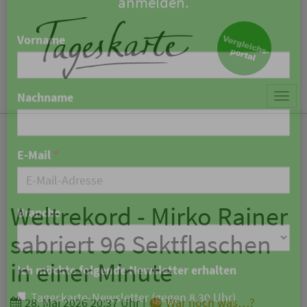
×
Keine Nachricht mehr
verpassen!
Jetzt zum Tageskarte-Newsletter
Togg
anmelden.
navi
Vorname
Nachname
Weltrekord - Mirko Rainer
sabriert 96 Sektflaschen
E-Mail
*
in einer Minute
28. Mai 2026 20:37 Uhr
|
War noch was…?