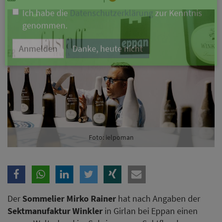
Branche
Ich möchte folgende Newsletter erhalten
Tageskarte-Newsletter (gegen 8.30 Uhr)
Ich habe die
Datenschutzerklärung
zur Kenntnis
genommen.
Anmelden
Danke, heute nicht
Foto: ielpoman
Der
Sommelier Mirko Rainer
hat nach Angaben der
Sektmanufaktur Winkler
in Girlan bei Eppan einen