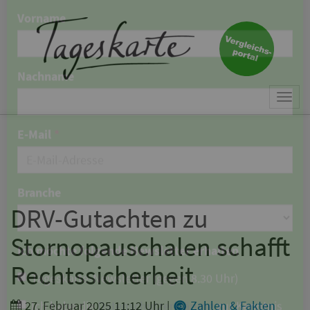
×
Keine Nachricht mehr
verpassen!
Jetzt zum Tageskarte-Newsletter
Togg
anmelden.
navi
Vorname
Nachname
DRV-Gutachten zu
Stornopauschalen schafft
E-Mail
*
Rechtssicherheit
27. Februar 2025 11:12 Uhr
|
Zahlen & Fakten