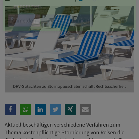
Branche
Ich möchte folgende Newsletter erhalten
Tageskarte-Newsletter (gegen 8.30 Uhr)
Ich habe die
Datenschutzerklärung
zur Kenntnis
genommen.
Anmelden
Danke, heute nicht
DRV-Gutachten zu Stornopauschalen schafft Rechtssicherheit
Aktuell beschäftigen verschiedene Verfahren zum
Thema kostenpflichtige Stornierung von Reisen die