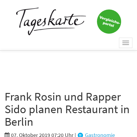
×
Keine Nachricht mehr
verpassen!
Jetzt zum Tageskarte-Newsletter
Togg
anmelden.
navi
Vorname
Nachname
Frank Rosin und Rapper
Sido planen Restaurant in
E-Mail
*
Berlin
07. Oktober 2019 07:20 Uhr
|
Gastronomie