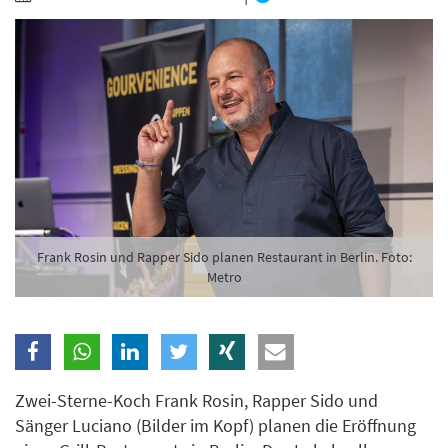
Branche
Ich möchte folgende Newsletter erhalten
Tageskarte-Newsletter (gegen 8.30 Uhr)
Ich habe die
Datenschutzerklärung
zur Kenntnis
genommen.
Anmelden
Danke, heute nicht
Frank Rosin und Rapper Sido planen Restaurant in Berlin. Foto:
Metro
Zwei-Sterne-Koch Frank Rosin, Rapper Sido und
Sänger Luciano (Bilder im Kopf) planen die Eröffnung