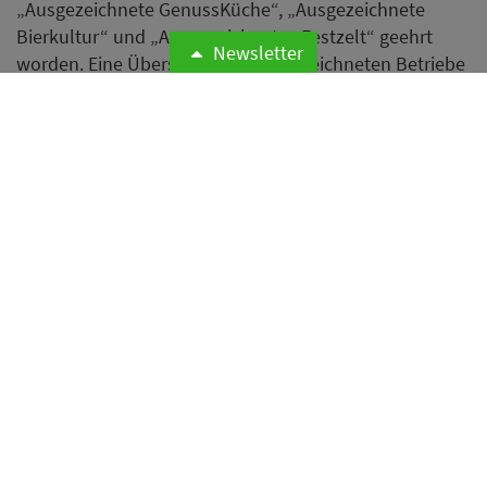
„Ausgezeichnete GenussKüche“, „Ausgezeichnete
Bierkultur“ und „Ausgezeichnetes Festzelt“ geehrt
Newsletter
worden. Eine Übersicht aller ausgezeichneten Betriebe
finden Sie am Ende des Artikels.
Weiterlesen
Tchibo testet neues Kaffeebar-
Konzept in Hamburg