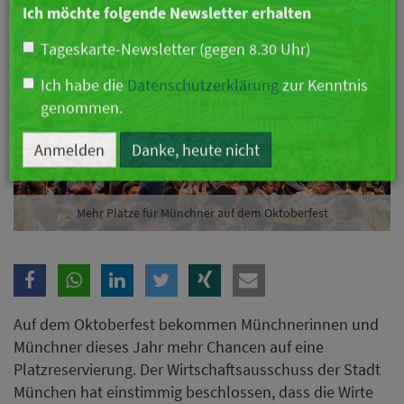
Branche
Ich möchte folgende Newsletter erhalten
Tageskarte-Newsletter (gegen 8.30 Uhr)
Ich habe die
Datenschutzerklärung
zur Kenntnis
genommen.
Mehr Plätze für Münchner auf dem Oktoberfest
Anmelden
Danke, heute nicht
Auf dem Oktoberfest bekommen Münchnerinnen und
Münchner dieses Jahr mehr Chancen auf eine
Platzreservierung. Der Wirtschaftsausschuss der Stadt
München hat einstimmig beschlossen, dass die Wirte