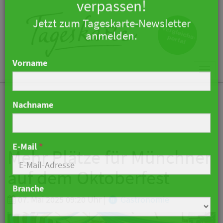
×
Keine Nachricht mehr
verpassen!
Jetzt zum Tageskarte-Newsletter
Togg
anmelden.
navi
Vorname
Nachname
Mehr Plätze für Münchner
auf dem Oktoberfest
E-Mail
*
07. Mai 2025 09:20 Uhr
|
Gastronomie