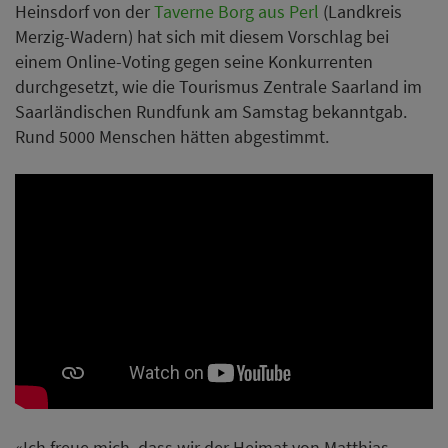
Heinsdorf von der
Taverne Borg aus Perl
(Landkreis
Merzig-Wadern) hat sich mit diesem Vorschlag bei
einem Online-Voting gegen seine Konkurrenten
durchgesetzt, wie die Tourismus Zentrale Saarland im
Saarländischen Rundfunk am Samstag bekanntgab.
Rund 5000 Menschen hätten abgestimmt.
«Ich freue mich, dass wir der Heimat von Matthias