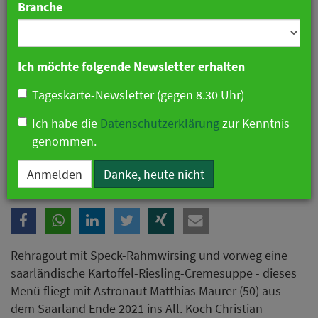
Branche
Ich möchte folgende Newsletter erhalten
Tageskarte-Newsletter (gegen 8.30 Uhr)
Ich habe die
Datenschutzerklärung
zur Kenntnis
genommen.
Nach der Arbeit im All gibt es Rehragout mit Speck-Rahmwirsing und
vorweg eine saarländische Kartoffel-Riesling-Cremesuppe.
Anmelden
Danke, heute nicht
Rehragout mit Speck-Rahmwirsing und vorweg eine
saarländische Kartoffel-Riesling-Cremesuppe - dieses
Menü fliegt mit Astronaut Matthias Maurer (50) aus
dem Saarland Ende 2021 ins All. Koch Christian