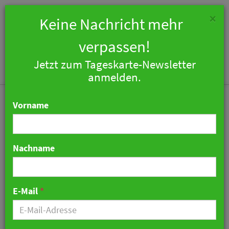
×
Keine Nachricht mehr
verpassen!
Jetzt zum Tageskarte-Newsletter
Togg
anmelden.
navi
Vorname
Nachname
Rehragout fliegt mit
Astronaut Maurer ins All
E-Mail
*
22. November 2020 11:25 Uhr
|
Gastronomie