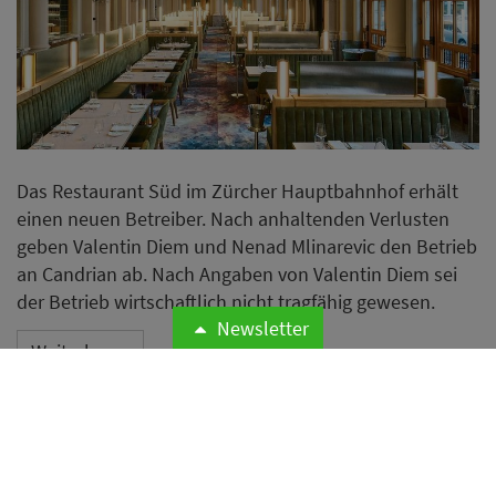
Das Restaurant Süd im Zürcher Hauptbahnhof erhält
einen neuen Betreiber. Nach anhaltenden Verlusten
geben Valentin Diem und Nenad Mlinarevic den Betrieb
an Candrian ab. Nach Angaben von Valentin Diem sei
der Betrieb wirtschaftlich nicht tragfähig gewesen.
Newsletter
Weiterlesen
Zusje eröffnet zweiten
deutschen Standort im