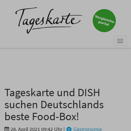
×
Keine Nachricht mehr
verpassen!
Jetzt zum Tageskarte-Newsletter
Togg
anmelden.
navi
Vorname
Nachname
Tageskarte und DISH
suchen Deutschlands
E-Mail
*
beste Food-Box!
28. April 2021 09:42 Uhr
|
Gastronomie