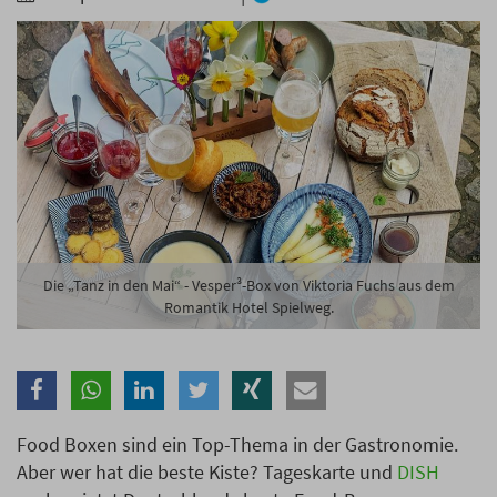
Branche
Ich möchte folgende Newsletter erhalten
Tageskarte-Newsletter (gegen 8.30 Uhr)
Ich habe die
Datenschutzerklärung
zur Kenntnis
genommen.
Anmelden
Danke, heute nicht
Die „Tanz in den Mai“ - Vesper³-Box von Viktoria Fuchs aus dem
Romantik Hotel Spielweg.
Food Boxen sind ein Top-Thema in der Gastronomie.
Aber wer hat die beste Kiste? Tageskarte und
DISH