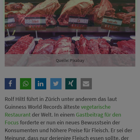
Branche
Ich möchte folgende Newsletter erhalten
Tageskarte-Newsletter (gegen 8.30 Uhr)
Ich habe die
Datenschutzerklärung
zur Kenntnis
Quelle: Pixabay
genommen.
Anmelden
Danke, heute nicht
Rolf Hiltl führt in Zürich unter anderem das laut
Guinness World Records älteste
vegetarische
Restaurant
der Welt. In einem
Gastbeitrag für den
Focus
forderte er nun ein neues Bewusstsein der
Konsumenten und höhere Preise für Fleisch. Er sei der
Meinung, dass nur derjenige Fleisch essen sollte, der