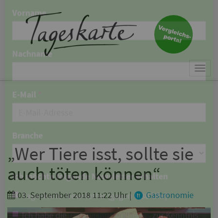
×
Keine Nachricht mehr
verpassen!
Jetzt zum Tageskarte-Newsletter
Togg
anmelden.
navi
Vorname
Nachname
„Wer Tiere isst, sollte sie
auch töten können“
E-Mail
*
03. September 2018 11:22 Uhr
|
Gastronomie