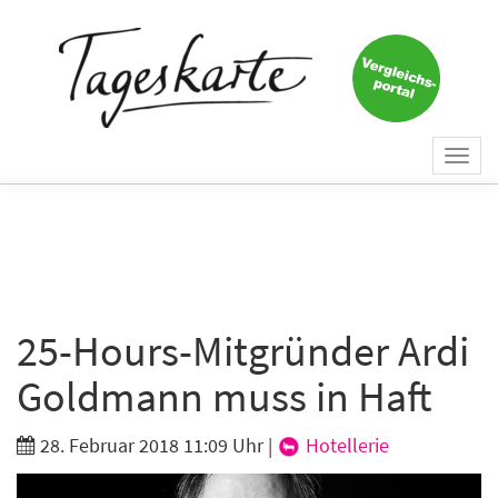
×
Keine Nachricht mehr
verpassen!
Jetzt zum Tageskarte-Newsletter
Togg
anmelden.
navi
Vorname
Nachname
25-Hours-Mitgründer Ardi
Goldmann muss in Haft
E-Mail
*
28. Februar 2018 11:09 Uhr
|
Hotellerie