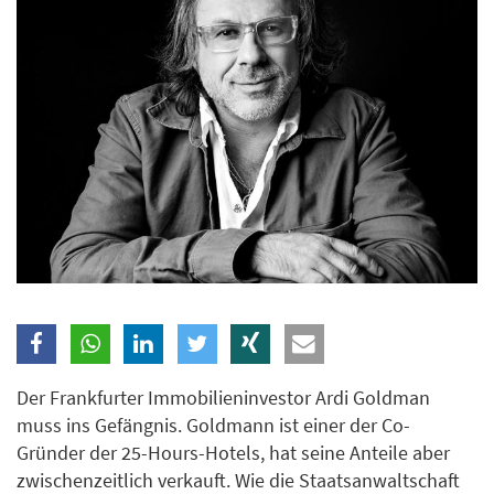
Branche
Ich möchte folgende Newsletter erhalten
Tageskarte-Newsletter (gegen 8.30 Uhr)
Ich habe die
Datenschutzerklärung
zur Kenntnis
genommen.
Anmelden
Danke, heute nicht
Der Frankfurter Immobilieninvestor Ardi Goldman
muss ins Gefängnis. Goldmann ist einer der Co-
Gründer der 25-Hours-Hotels, hat seine Anteile aber
zwischenzeitlich verkauft. Wie die Staatsanwaltschaft