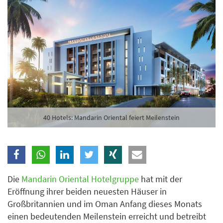
Branche
Ich möchte folgende Newsletter erhalten
Tageskarte-Newsletter (gegen 8.30 Uhr)
Ich habe die
Datenschutzerklärung
zur Kenntnis
genommen.
40 Hotels: Mandarin Oriental feiert Meilenstein
Anmelden
Danke, heute nicht
Die
Mandarin Oriental Hotelgruppe
hat mit der
Eröffnung ihrer beiden neuesten Häuser in
Großbritannien und im Oman Anfang dieses Monats
einen bedeutenden Meilenstein erreicht und betreibt