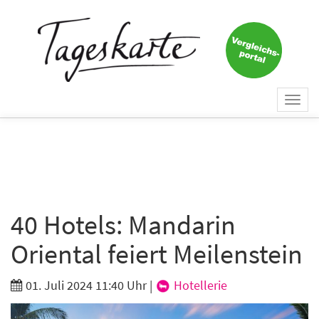
×
Keine Nachricht mehr
verpassen!
Jetzt zum Tageskarte-Newsletter
Togg
anmelden.
navi
Vorname
Nachname
40 Hotels: Mandarin
Oriental feiert Meilenstein
E-Mail
*
01. Juli 2024 11:40 Uhr
|
Hotellerie