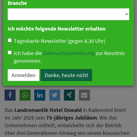
Branche
Ich möchte folgende Newsletter erhalten
Tageskarte-Newsletter (gegen 8.30 Uhr)
Ich habe die
Datenschutzerklärung
zur Kenntnis
genommen.
Landromantik Hotel Oswald feiert 75-jähriges Jubiläum.
Anmelden
Danke, heute nicht
Das
Landromantik Hotel Oswald
in Kaikenried feiert
im Jahr 2026 sein
75-jähriges Jubiläum
. Wie das
Unternehmen mitteilt, entwickelte sich der Betrieb
über drei Generationen hinweg von einem klassischen