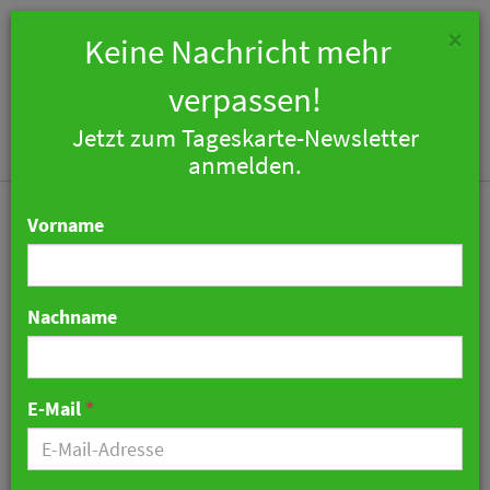
×
Keine Nachricht mehr
verpassen!
Jetzt zum Tageskarte-Newsletter
Togg
anmelden.
navi
Vorname
Nachname
75 Jahre Landromantik
Hotel Oswald
E-Mail
*
27. April 2026 10:38 Uhr
|
Hotellerie