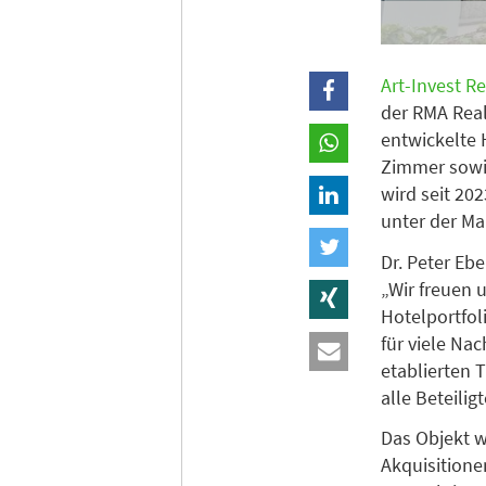
Art-Invest Re
der RMA Rea
entwickelte 
Zimmer sowie
wird seit 20
unter der Ma
Dr. Peter Eb
„Wir freuen 
Hotelportfol
für viele Nac
etablierten 
alle Beteili
Das Objekt w
Akquisitione