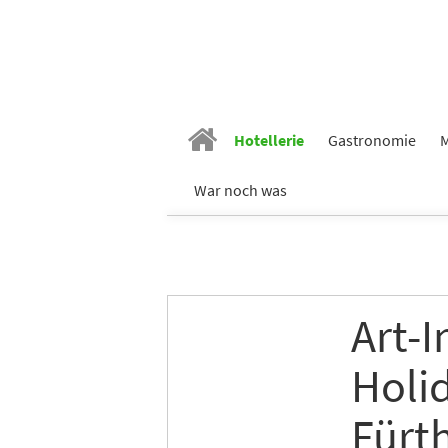
Hotellerie
Gastronomie
M
War noch was
Art-I
Holid
Fürt