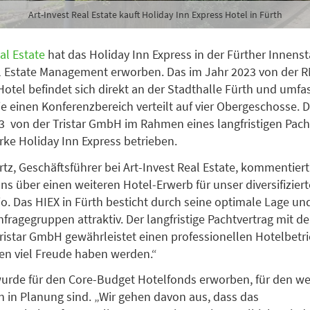
Art-Invest Real Estate kauft Holiday Inn Express Hotel in Fürth
al Estate
hat das Holiday Inn Express in der Fürther Innens
l Estate Management erworben. Das im Jahr 2023 von der 
Hotel befindet sich direkt an der Stadthalle Fürth und umfa
 einen Konferenzbereich verteilt auf vier Obergeschosse. 
23 von der Tristar GmbH im Rahmen eines langfristigen Pach
rke Holiday Inn Express betrieben.
ertz, Geschäftsführer bei Art-Invest Real Estate, kommentier
uns über einen weiteren Hotel-Erwerb für unser diversifizier
io. Das HIEX in Fürth besticht durch seine optimale Lage un
hfragegruppen attraktiv. Der langfristige Pachtvertrag mit de
Tristar GmbH gewährleistet einen professionellen Hotelbetr
gten viel Freude haben werden.“
urde für den Core-Budget Hotelfonds erworben, für den we
n in Planung sind. „Wir gehen davon aus, dass das