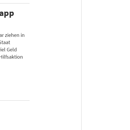
napp
r ziehen in
Staat
iel Geld
Hilfsaktion