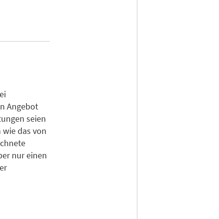
ei
in Angebot
tungen seien
 wie das von
ichnete
ber nur einen
er