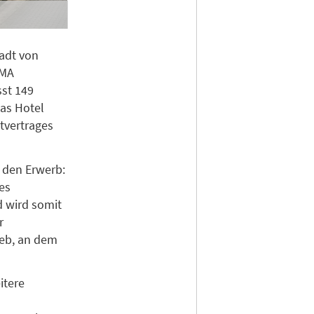
tadt von
RMA
sst 149
Das Hotel
tvertrages
t den Erwerb:
tes
d wird somit
r
ieb, an dem
itere