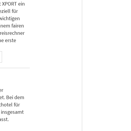
t XPORT ein
ziell für
wichtigen
inem fairen
Preisrechner
ne erste
er
et. Bei dem
hotel für
s insgesamt
sst.