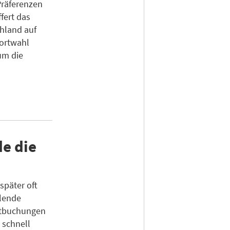
Präferenzen
fert das
chland auf
dortwahl
um die
e die
später oft
hlende
ktbuchungen
 schnell