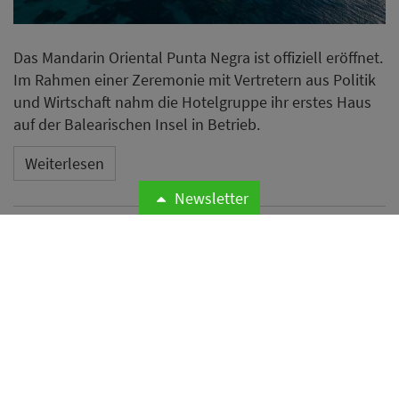
Das Mandarin Oriental Punta Negra ist offiziell eröffnet.
Im Rahmen einer Zeremonie mit Vertretern aus Politik
und Wirtschaft nahm die Hotelgruppe ihr erstes Haus
auf der Balearischen Insel in Betrieb.
Weiterlesen
Newsletter
Microsoft meldet weltweite
Cyberangriffe auf
Hotelnetzwerke