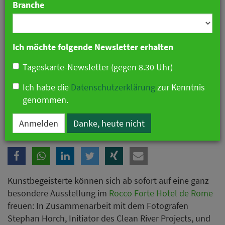
Branche
Ich möchte folgende Newsletter erhalten
Tageskarte-Newsletter (gegen 8.30 Uhr)
Ich habe die
Datenschutzerklärung
zur Kenntnis
genommen.
Ausstellung "Puresgold" im Hotel de Rome in Berlin
Anmelden
Danke, heute nicht
Kunstbegeisterte können sich ab sofort auf eine ganz
besondere Ausstellung im
Rocco Forte Hotel de Rome
freuen: In Zusammenarbeit mit dem Fotografen
Stephan Horch, Initiator des Clean River Projects, und