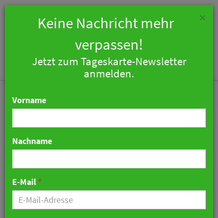
×
Keine Nachricht mehr
verpassen!
Jetzt zum Tageskarte-Newsletter
Togg
anmelden.
navi
Vorname
Nachname
Ausstellung "Puresgold"
im Hotel de Rome
E-Mail
*
12. Oktober 2022 11:48 Uhr
|
Hotellerie