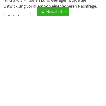
rund 370,5 Millionen Euro. Getragen wurde die
Entwicklung vor allem von einer höheren Nachfrage.
Newsletter
Weiterlesen
Expedia hebt nach starkem
zweiten Quartal
Jahresprognose an