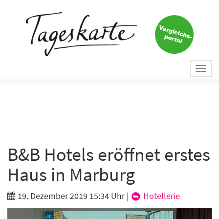
×
Keine Nachricht mehr
verpassen!
Jetzt zum Tageskarte-Newsletter
Togg
anmelden.
navi
Vorname
Nachname
B&B Hotels eröffnet erstes
Haus in Marburg
E-Mail
*
19. Dezember 2019 15:34 Uhr
|
Hotellerie