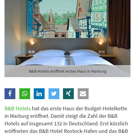
Branche
Ich möchte folgende Newsletter erhalten
Tageskarte-Newsletter (gegen 8.30 Uhr)
Ich habe die
Datenschutzerklärung
zur Kenntnis
genommen.
B&B Hotels eröffnet erstes Haus in Marburg
Anmelden
Danke, heute nicht
B&B Hotels
hat das erste Haus der Budget-Hotelkette
in Marburg eröffnet. Damit steigt die Zahl der B&B
Hotels auf insgesamt 132 in Deutschland. Erst kürzlich
eröffneten das B&B Hotel Rostock-Hafen und das B&B