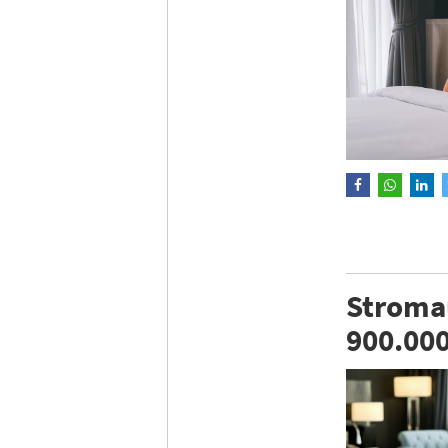
Stromau
900.00