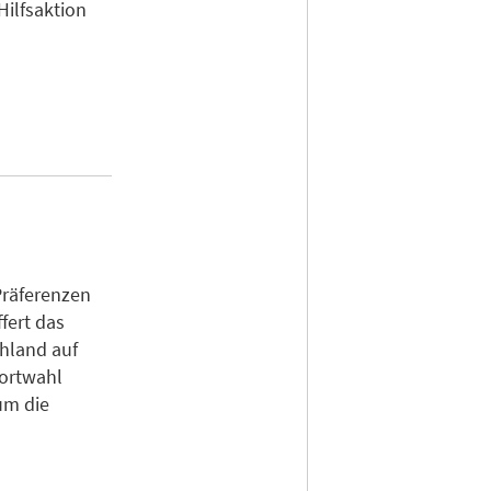
Hilfsaktion
Präferenzen
fert das
chland auf
dortwahl
um die