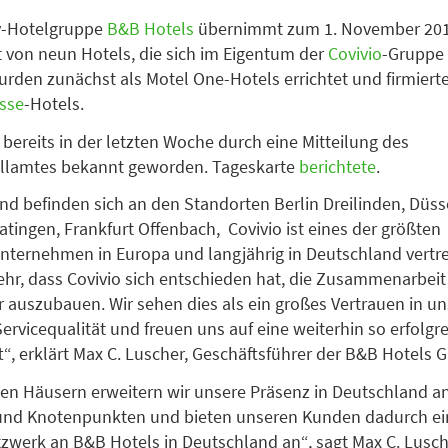
y-Hotelgruppe
B&B Hotels
übernimmt zum 1. November 201
von neun Hotels, die sich im Eigentum der
Covivio
-Gruppe 
urden zunächst als Motel One-Hotels errichtet und firmierte
sse
-Hotels.
 bereits in der letzten Woche durch eine Mitteilung des
llamtes bekannt geworden. Tageskarte
berichtete
.
nd befinden sich an den Standorten Berlin Dreilinden, Düsse
atingen, Frankfurt Offenbach, Covivio ist eines der größten
ternehmen in Europa und langjährig in Deutschland vertre
ehr, dass Covivio sich entschieden hat, die Zusammenarbei
r auszubauen. Wir sehen dies als ein großes Vertrauen in u
ervicequalität und freuen uns auf eine weiterhin so erfolgr
t“, erklärt Max C. Luscher, Geschäftsführer der B&B Hotels
en Häusern erweitern wir unsere Präsenz in Deutschland a
und Knotenpunkten und bieten unseren Kunden dadurch ei
zwerk an B&B Hotels in Deutschland an“, sagt Max C. Lusch