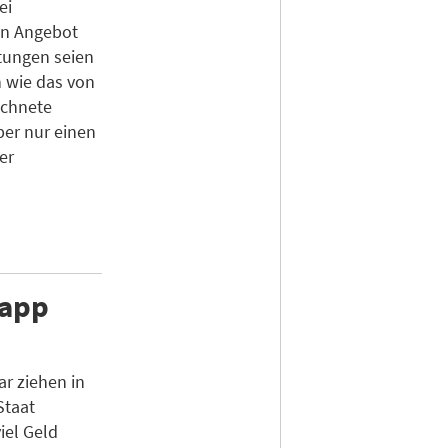
ei
in Angebot
tungen seien
 wie das von
ichnete
ber nur einen
er
napp
r ziehen in
Staat
iel Geld