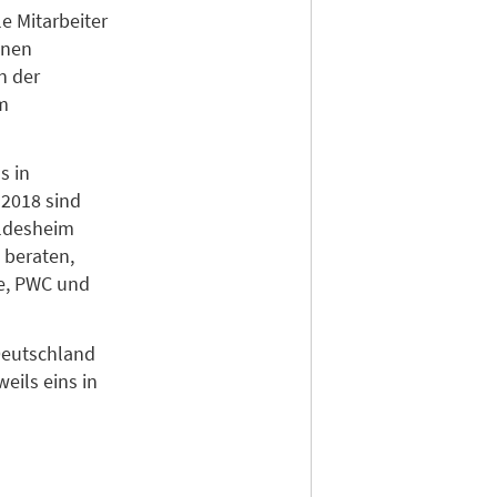
e Mitarbeiter
lnen
n der
im
s in
 2018 sind
ildesheim
 beraten,
te, PWC und
 Deutschland
weils eins in