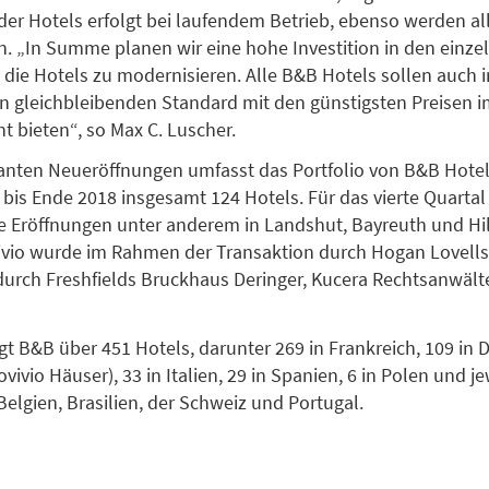
r Hotels erfolgt bei laufendem Betrieb, ebenso werden all
 „In Summe planen wir eine hohe Investition in den einze
die Hotels zu modernisieren. Alle B&B Hotels sollen auch i
n gleichbleibenden Standard mit den günstigsten Preisen 
 bieten“, so Max C. Luscher.
anten Neueröffnungen umfasst das Portfolio von B&B Hotel
bis Ende 2018 insgesamt 124 Hotels. Für das vierte Quartal
e Eröffnungen unter anderem in Landshut, Bayreuth und H
ivio wurde im Rahmen der Transaktion durch Hogan Lovells
urch Freshfields Bruckhaus Deringer, Kucera Rechtsanwäl
ügt B&B über 451 Hotels, darunter 269 in Frankreich, 109 in
vivio Häuser), 33 in Italien, 29 in Spanien, 6 in Polen und je
Belgien, Brasilien, der Schweiz und Portugal.