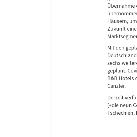
Übernahme de
übernommen.
Häusern, um 
Zukunft eine
Marktsegment
Mit den gepl
Deutschland 
sechs weiter
geplant. Cov
B&B Hotels d
Canzler.
Derzeit verf
(+die neun Co
Tschechien, 