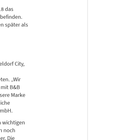
8 das
befinden.
n später als
ldorf City,
ten. „Wir
t mit B&B
nsere Marke
eiche
 GmbH.
n wichtigen
n noch
er. Die