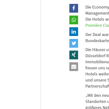
Die Econom
Management 
Die Hotels w
Première Cla
Der Deal war
Bundeskarte
Die Häuser u
Düsseldorf R
Immobilienun
freuen uns s
Hotels weite
und unsere S
Partnerschaf
„Mit den neu
Standorten 
größeres Net