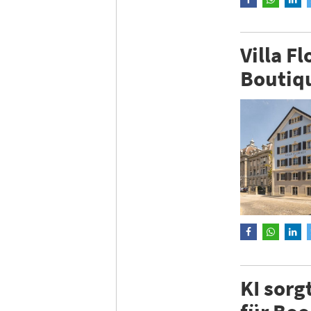
Villa F
Boutiqu
KI sorg