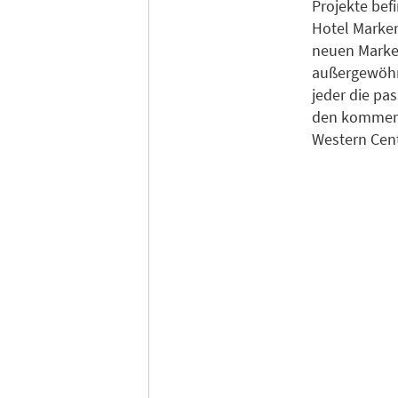
Projekte bef
Hotel Marken
neuen Marken
außergewöhn
jeder die pa
den kommende
Western Cent