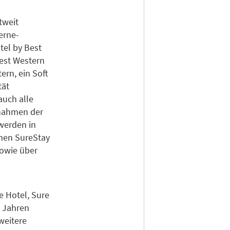
tweit
terne-
tel by Best
Best Western
ern, ein Soft
tät
auch alle
ßnahmen der
werden in
men SureStay
sowie über
e Hotel, Sure
i Jahren
weitere