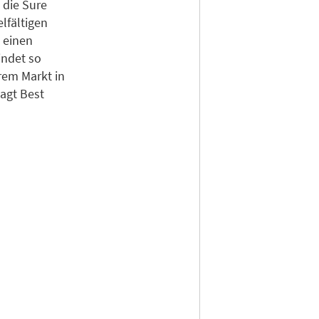
 die Sure
lfältigen
 einen
indet so
rem Markt in
agt Best