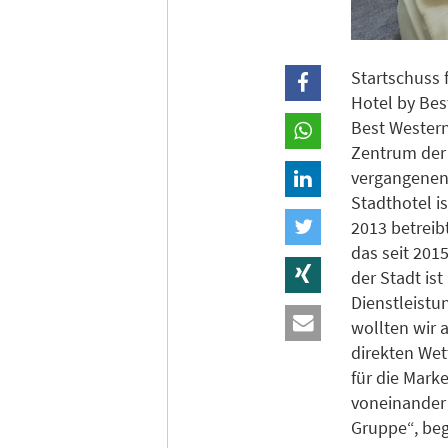
Startschuss 
Hotel by Bes
Best Western
Zentrum der
vergangenen
Stadthotel i
2013 betreib
das seit 2015
der Stadt is
Dienstleistu
wollten wir 
direkten Wet
für die Mark
voneinander a
Gruppe“, beg