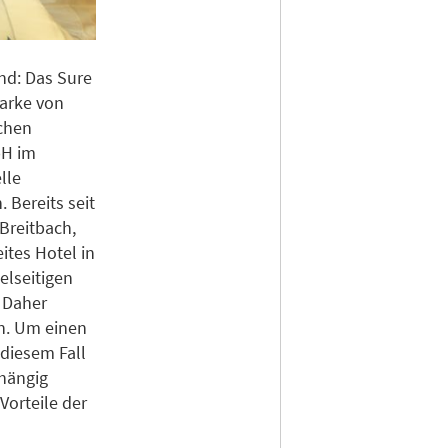
nd: Das Sure
Marke von
schen
bH im
lle
 Bereits seit
 Breitbach,
ites Hotel in
elseitigen
. Daher
en. Um einen
diesem Fall
bhängig
Vorteile der