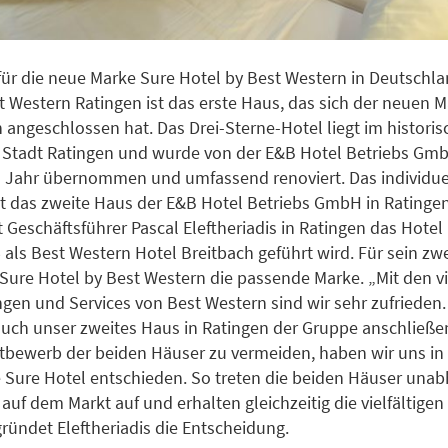
für die neue Marke Sure Hotel by Best Western in Deutschla
t Western Ratingen ist das erste Haus, das sich der neuen 
 angeschlossen hat. Das Drei-Sterne-Hotel liegt im histori
 Stadt Ratingen und wurde von der E&B Hotel Betriebs Gm
 Jahr übernommen und umfassend renoviert. Das individue
st das zweite Haus der E&B Hotel Betriebs GmbH in Ratingen.
t Geschäftsführer Pascal Eleftheriadis in Ratingen das Hotel
 als Best Western Hotel Breitbach geführt wird. Für sein zwe
t Sure Hotel by Best Western die passende Marke. „Mit den vi
ngen und Services von Best Western sind wir sehr zufrieden
auch unser zweites Haus in Ratingen der Gruppe anschließ
tbewerb der beiden Häuser zu vermeiden, haben wir uns in 
e Sure Hotel entschieden. So treten die beiden Häuser una
uf dem Markt auf und erhalten gleichzeitig die vielfältigen 
ründet Eleftheriadis die Entscheidung.