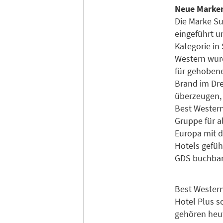
Neue Marken 
Die Marke Su
eingeführt un
Kategorie in
Western wurd
für gehobene
Brand im Dre
überzeugen, 
Best Wester
Gruppe für a
Europa mit 
Hotels gefüh
GDS buchba
Best Western
Hotel Plus s
gehören heut