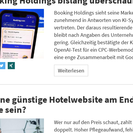
king Holdings bislang überschau
Booking Holdings sieht seine Mark
zunehmend in Antworten von KI-S
vertreten. Der daraus resultierende
bleibt nach Angaben des Unterne
gering. Gleichzeitig bestätigte der
OpenAI-Test für ein CPC-Werbemod
eine enge Zusammenarbeit mit Goo
Weiterlesen
ne günstige Hotelwebsite am End
e sein?
Wer nur auf den Preis schaut, zahlt 
doppelt. Hoher Pflegeaufwand, fe