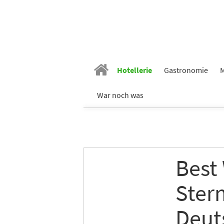
Hotellerie
Gastronomie
M
War noch was
Best 
Ster
Deut