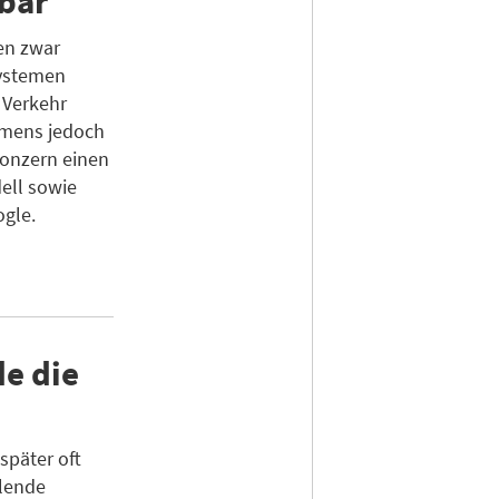
bar
en zwar
ystemen
 Verkehr
hmens jedoch
 Konzern einen
ell sowie
gle.
e die
später oft
hlende