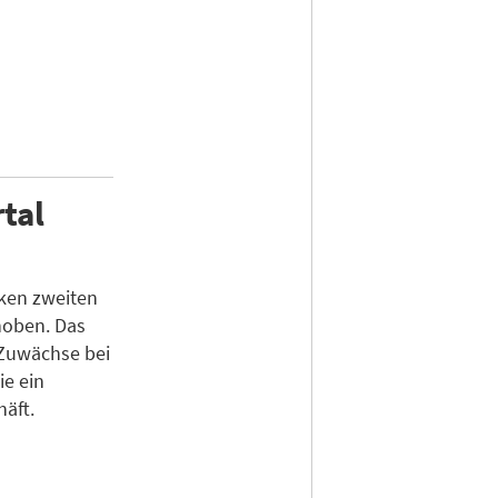
tal
ken zweiten
hoben. Das
Zuwächse bei
e ein
äft.