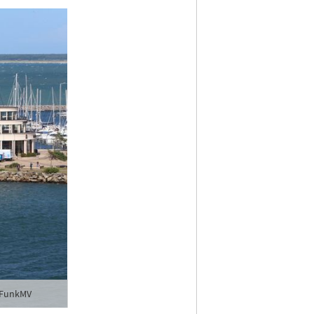
ldFunkMV