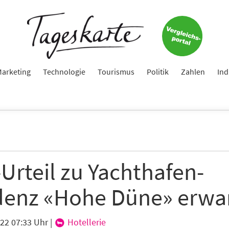
e
ame
arketing
Technologie
Tourismus
Politik
Zahlen
Ind
e
Urteil zu Yachthafen-
hte folgende Newsletter erhalten
denz «Hohe Düne» erwa
karte-Newsletter (gegen 8.30 Uhr)
abe die
Datenschutzerklärung
zur Kenntnis genommen.
022 07:33 Uhr
|
Hotellerie