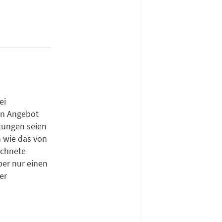
ei
in Angebot
tungen seien
 wie das von
ichnete
ber nur einen
er