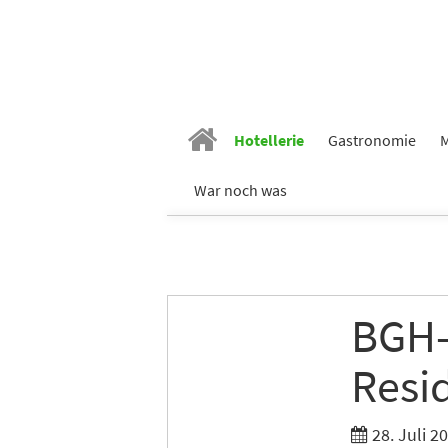
Vornam
Nachn
Hotellerie
Gastronomie
M
E-Mail
*
War noch was
Branch
BGH-
Ich möc
Resi
Tages
Ich h
28. Juli 2