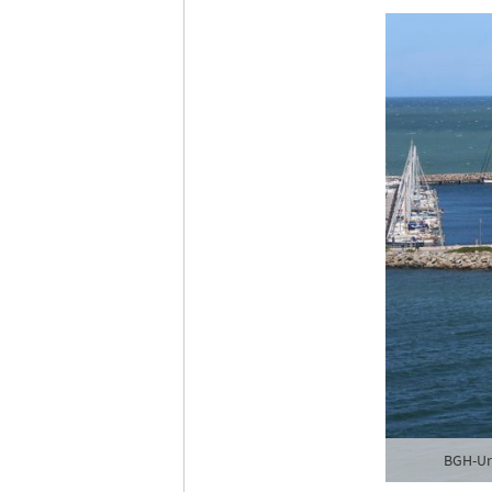
Anme
BGH-Urt