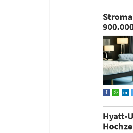
Stromau
900.00
Hyatt-U
Hochze