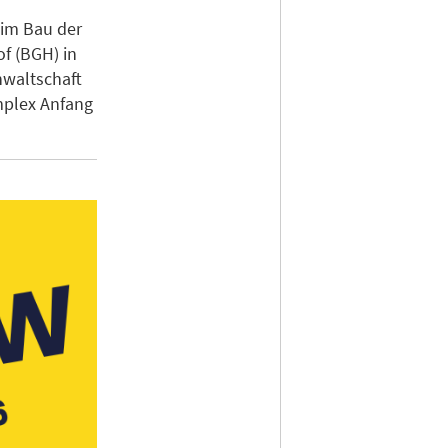
eim Bau der
f (BGH) in
nwaltschaft
mplex Anfang