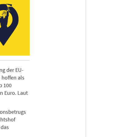
ng der EU-
 hoffen als
p 100
n Euro. Laut
ionsbetrugs
chtshof
 das