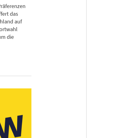
Präferenzen
fert das
chland auf
dortwahl
um die