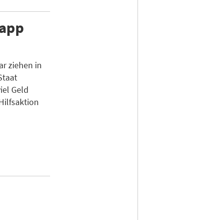
napp
r ziehen in
Staat
iel Geld
Hilfsaktion