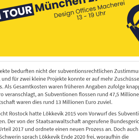
jekte bedurften nicht der subventionsrechtlichen Zustimmu
und für zwei kleine Projekte konnte er auf mehr Zuschüsse
es. Als Gesamtkosten waren früheren Angaben zufolge knap
ro veranschlagt, an Subventionen flossen rund 47,5 Millione
schaft waren dies rund 13 Millionen Euro zuviel.
cht Rostock hatte Lökkevik 2015 vom Vorwurf des Subvent
en. Der von der Staatsanwaltschaft angerufene Bundesgeri
Urteil 2017 und ordnete einen neuen Prozess an. Doch auch
Schwerin sprach Lökkevik Ende 2020 frei, woraufhin die