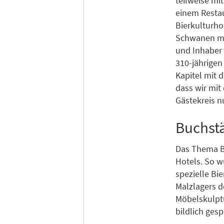
teilweise mi
einem Restau
Bierkulturho
Schwanen mit
und Inhaber 
310-jährigen
Kapitel mit 
dass wir mit
Gästekreis 
Buchstä
Das Thema Bi
Hotels. So w
spezielle Bi
Malzlagers d
Möbelskulptu
bildlich gesp