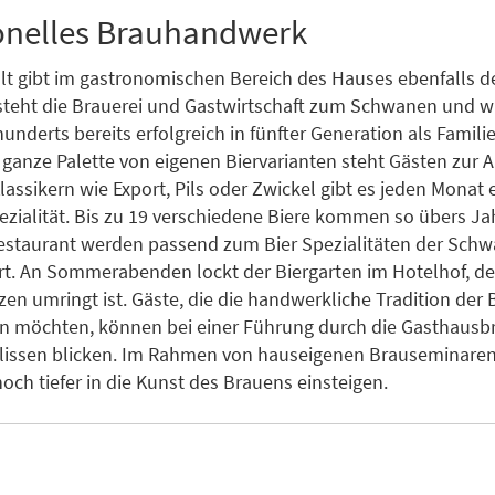
ionelles Brauhandwerk
falt gibt im gastronomischen Bereich des Hauses ebenfalls d
steht die Brauerei und Gastwirtschaft zum Schwanen und wir
underts bereits erfolgreich in fünfter Generation als Famili
e ganze Palette von eigenen Biervarianten steht Gästen zur 
assikern wie Export, Pils oder Zwickel gibt es jeden Monat 
ezialität. Bis zu 19 verschiedene Biere kommen so übers Ja
estaurant werden passend zum Bier Spezialitäten der Sch
rt. An Sommerabenden lockt der Biergarten im Hotelhof, de
en umringt ist. Gäste, die die handwerkliche Tradition der
n möchten, können bei einer Führung durch die Gasthausb
Kulissen blicken. Im Rahmen von hauseigenen Brauseminare
och tiefer in die Kunst des Brauens einsteigen.