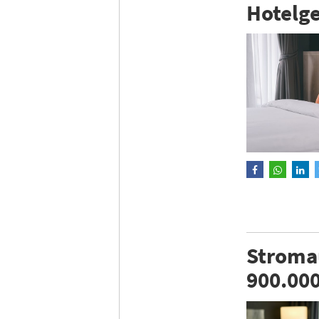
Hotelge
Stromau
900.00