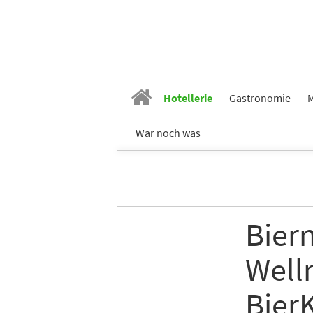
Hotellerie
Gastronomie
M
War noch was
Biern
Well
Bier