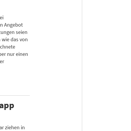
ei
in Angebot
tungen seien
 wie das von
ichnete
ber nur einen
er
napp
r ziehen in