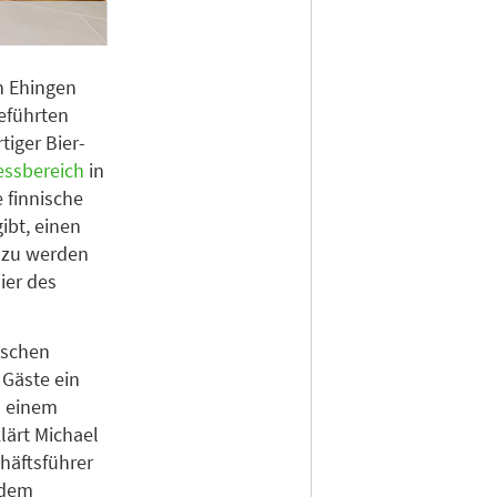
n Ehingen
eführten
tiger Bier-
essbereich
in
 finnische
ibt, einen
dazu werden
ier des
ischen
 Gäste ein
n einem
lärt Michael
häftsführer
 dem