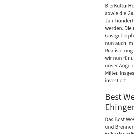
BierKulturHo
sowie die Ga
Jahrhunderts
werden. Die 
Gastgeberphi
nun auch im 
Realisierung
wir nun für
unser Angeb
Miller. Insg
investiert.
Best We
Ehinge
Das Best We
und Brennere