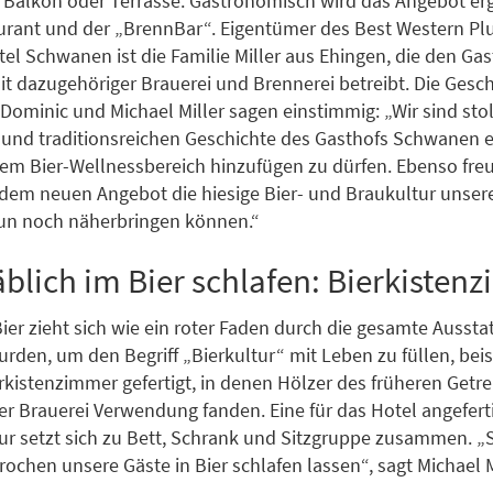
t Balkon oder Terrasse. Gastronomisch wird das Angebot er
rant und der „BrennBar“. Eigentümer des Best Western Pl
tel Schwanen ist die Familie Miller aus Ehingen, die den Gas
 dazugehöriger Brauerei und Brennerei betreibt. Die Gesch
Dominic und Michael Miller sagen einstimmig: „Wir sind stol
 und traditionsreichen Geschichte des Gasthofs Schwanen e
dem Bier-Wellnessbereich hinzufügen zu dürfen. Ebenso freu
 dem neuen Angebot die hiesige Bier- und Braukultur unse
nun noch näherbringen können.“
blich im Bier schlafen: Bierkisten
er zieht sich wie ein roter Faden durch die gesamte Aussta
urden, um den Begriff „Bierkultur“ mit Leben zu füllen, bei
erkistenzimmer gefertigt, in denen Hölzer des früheren Getr
er Brauerei Verwendung fanden. Eine für das Hotel angefert
r setzt sich zu Bett, Schrank und Sitzgruppe zusammen. „
rochen unsere Gäste in Bier schlafen lassen“, sagt Michael M