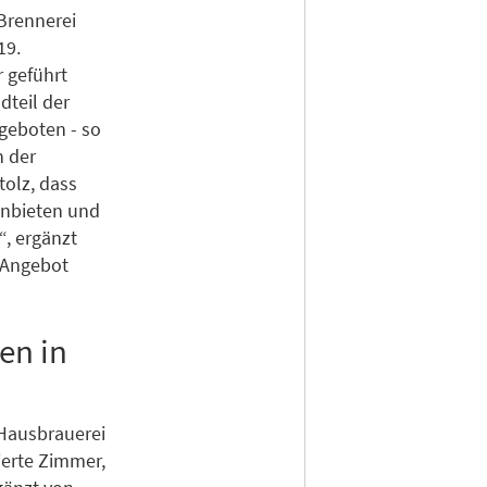
 Brennerei
19.
r geführt
dteil der
geboten - so
n der
tolz, dass
anbieten und
, ergänzt
e Angebot
en in
Hausbrauerei
ierte Zimmer,