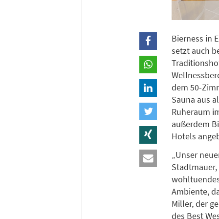
Bierness in 
setzt auch b
Traditionshot
Wellnessbere
dem 50-Zimme
Sauna aus al
Ruheraum im 
außerdem Bie
Hotels ange
„Unser neuer
Stadtmauer, 
wohltuendes 
Ambiente, da
Miller, der 
des Best Wes