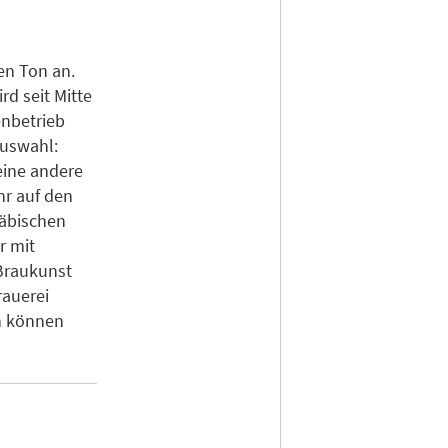
en Ton an.
d seit Mitte
enbetrieb
Auswahl:
eine andere
hr auf den
wäbischen
r mit
 Braukunst
rauerei
n können