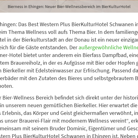
Bierness in Ehingen: Neuer Bier-Wellnessbereich im BierKulturHotel
Ehingen: Das Best Western Plus BierKulturHotel Schwanen i
eim Thema Wellness voll aufs Thema Bier. In dem familieng
el in der Bierkulturstadt an der Donau ist ein neuer einzigar
ich für die Gäste entstanden. Der
außergewöhnliche Welln
r-Hotel bietet unter anderem ein Bierfass Dampfbad, eine
tem Brauereiholz, in der es Aufgüsse mit Bier oder Hopfen g
Bierkeller mit Edelsteinwasser zur Erfrischung. Passend 
rbäder mit den Zutaten des Bieres und selbstgebrautem B
boten.
 Bier-Wellness Bereich befindet sich direkt unter der histor
in unserem neuen gemütlichen Bierkeller. Hier erwartet die
Erlebnis, das Körper und Geist gleichermaßen verwöhnt, i
s unser Brauerei-Flair mit modernem Wellness vereint“, erk
gemeinsam mit seinem Bruder Dominic, Eigentümer und Gesc
tern Plus BierKulturHotel Schwanen in Ehingen ist. Neben