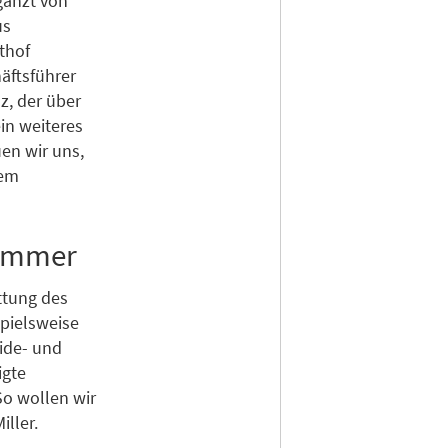
gänzt von
us
thof
äftsführer
z, der über
in weiteres
en wir uns,
rem
zimmer
ttung des
spielsweise
eide- und
igte
So wollen wir
iller.