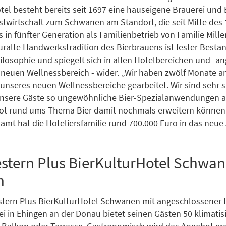
tel besteht bereits seit 1697 eine hauseigene Brauerei und
stwirtschaft zum Schwanen am Standort, die seit Mitte des 
 in fünfter Generation als Familienbetrieb von Familie Mille
uralte Handwerkstradition des Bierbrauens ist fester Bestan
losophie und spiegelt sich in allen Hotelbereichen und -an
neuen Wellnessbereich - wider. „Wir haben zwölf Monate a
 unseres neuen Wellnessbereiche gearbeitet. Wir sind sehr s
 unsere Gäste so ungewöhnliche Bier-Spezialanwendungen 
ot rund ums Thema Bier damit nochmals erweitern können“
esamt hat die Hoteliersfamilie rund 700.000 Euro in das neu
stern Plus BierKulturHotel Schwan
n
stern Plus BierKulturHotel Schwanen mit angeschlossener 
i in Ehingen an der Donau bietet seinen Gästen 50 klimatis