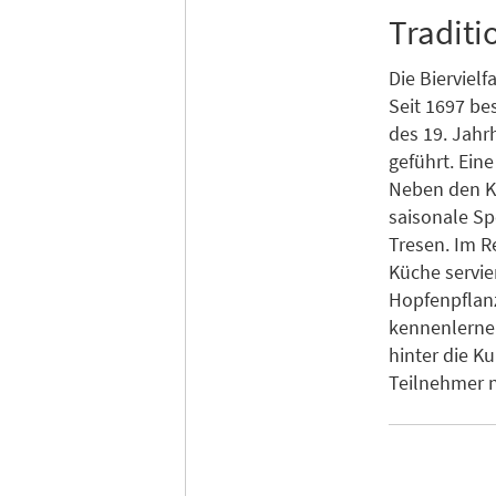
Tradit
Die Bierviel
Seit 1697 be
des 19. Jahrh
geführt. Ein
Neben den Kl
saisonale Sp
Tresen. Im R
Küche servie
Hopfenpflanz
kennenlerne
hinter die 
Teilnehmer n