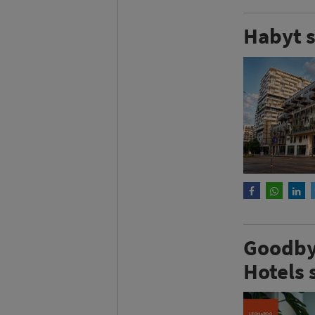
Habyt s
Goodbyt
Hotels 