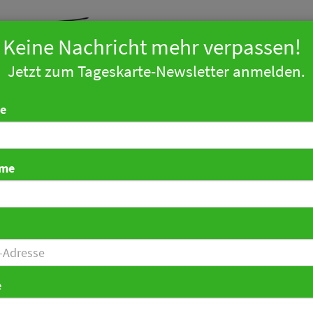
Keine Nachricht mehr verpassen!
Jetzt zum Tageskarte-Newsletter anmelden.
arketing
Technologie
Tourismus
Politik
Zahlen
Ind
e
ame
: Boutique-Hotels für
sstes Reisen
e
ar 2019 13:03 Uhr
|
Hotellerie