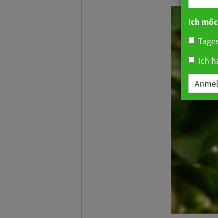
Ich möc
Tages
Ich h
Anme