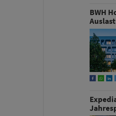
BWH Ho
Auslast
Expedia
Jahres