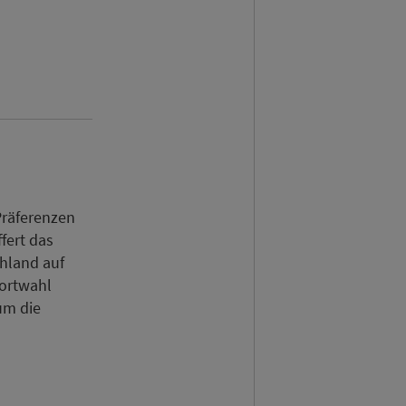
Präferenzen
fert das
chland auf
dortwahl
um die