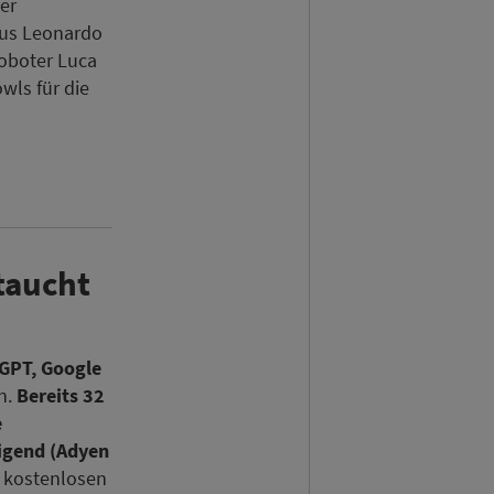
er
us Leonardo
Roboter Luca
wls für die
taucht
GPT, Google
n.
Bereits 32
e
igend (Adyen
 kostenlosen