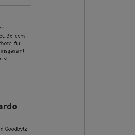
er
et. Bei dem
hotel für
s insgesamt
sst.
nardo
nd Goodbytz