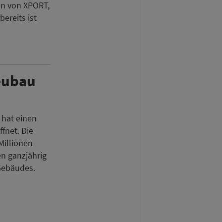
en von XPORT,
bereits ist
eubau
 hat einen
fnet. Die
Millionen
en ganzjährig
Gebäudes.