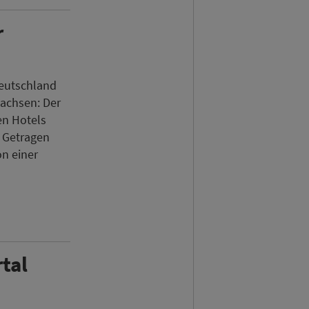
r
Deutschland
wachsen: Der
n Hotels
. Getragen
on einer
tal