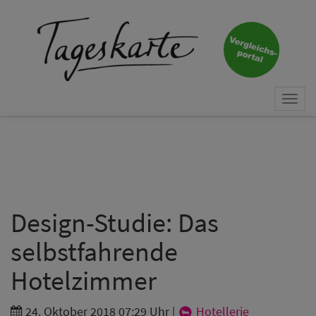
×
Keine Nachricht mehr
verpassen!
Jetzt zum Tageskarte-Newsletter
Togg
anmelden.
navi
Vorname
Nachname
Design-Studie: Das
selbstfahrende
E-Mail
*
Hotelzimmer
24. Oktober 2018 07:29 Uhr
|
Hotellerie