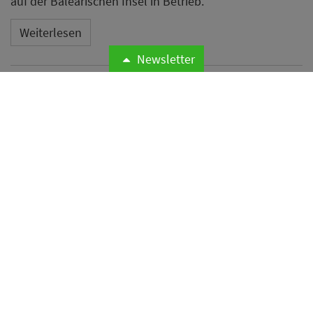
auf der Balearischen Insel in Betrieb.
Weiterlesen
Newsletter
Microsoft meldet weltweite
Cyberangriffe auf
Hotelnetzwerke