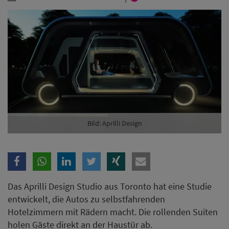
Branche
Ich möchte folgende Newsletter erhalten
Tageskarte-Newsletter (gegen 8.30 Uhr)
Ich habe die
Datenschutzerklärung
zur Kenntnis
genommen.
Bild: Aprilli Design
Anmelden
Danke, heute nicht
Das Aprilli Design Studio aus Toronto hat eine Studie
entwickelt, die Autos zu selbstfahrenden
Hotelzimmern mit Rädern macht. Die rollenden Suiten
holen Gäste direkt an der Haustür ab.