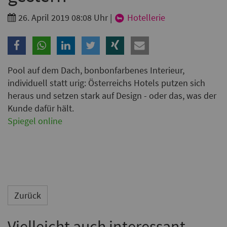
Branche
26. April 2019 08:08 Uhr
|
Hotellerie
Ich möchte folgende Newsletter erhalten
Tageskarte-Newsletter (gegen 8.30 Uhr)
Pool auf dem Dach, bonbonfarbenes Interieur,
individuell statt urig: Österreichs Hotels putzen sich
Ich habe die
Datenschutzerklärung
zur Kenntnis
heraus und setzen stark auf Design - oder das, was der
genommen.
Kunde dafür hält.
Spiegel online
Anmelden
Danke, heute nicht
Zurück
Vielleicht auch interessant