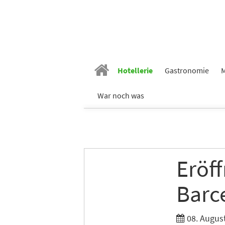
Vornam
Hotellerie
Gastronomie
M
Nachn
War noch was
E-Mail
*
Branch
Eröf
Barc
Ich möc
08. Augus
Tages