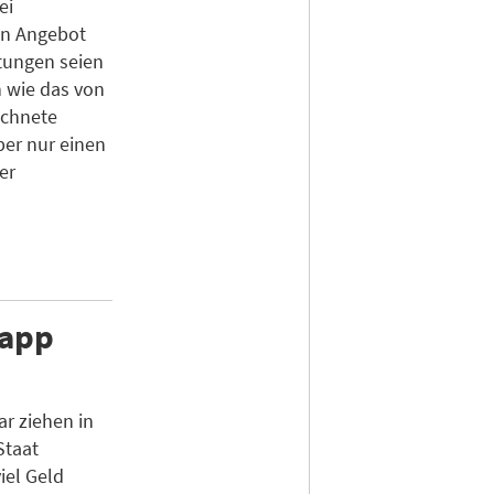
ei
in Angebot
tungen seien
 wie das von
ichnete
ber nur einen
er
napp
r ziehen in
Staat
iel Geld