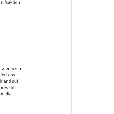
Hilfsaktion
Präferenzen
fert das
chland auf
dortwahl
um die