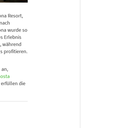
na Resort,
 nach
ona wurde so
es Erlebnis
ce, während
 profitieren.
 an,
osta
e erfüllen die