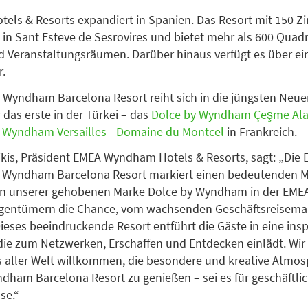
ls & Resorts expandiert in Spanien. Das Resort mit 150 
h in Sant Esteve de Sesrovires und bietet mehr als 600 Quad
 Veranstaltungsräumen. Darüber hinaus verfügt es über ei
r.
 Wyndham Barcelona Resort reiht sich in die jüngsten Neu
 das erste in der Türkei – das
Dolce by Wyndham Çeşme Ala
 Wyndham Versailles - Domaine du Montcel
in Frankreich.
ikis, Präsident EMEA Wyndham Hotels & Resorts, sagt: „Die 
y Wyndham Barcelona Resort markiert einen bedeutenden Me
on unserer gehobenen Marke Dolce by Wyndham in der EMEA
Eigentümern die Chance, vom wachsenden Geschäftsreisema
 Dieses beeindruckende Resort entführt die Gäste in eine ins
e zum Netzwerken, Erschaffen und Entdecken einlädt. Wir
 aller Welt willkommen, die besondere und kreative Atmos
dham Barcelona Resort zu genießen – sei es für geschäftli
sse.“