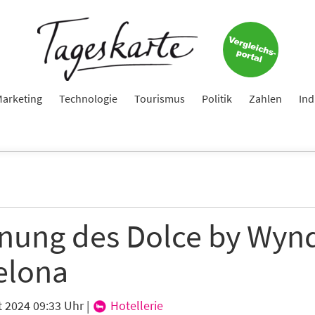
Jetzt zum Tageskarte-Newsletter anmelden.
e
arketing
Technologie
Tourismus
Politik
Zahlen
Ind
ame
e
fnung des Dolce by Wy
elona
hte folgende Newsletter erhalten
t 2024 09:33 Uhr
|
Hotellerie
karte-Newsletter (gegen 8.30 Uhr)