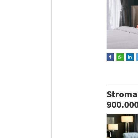
Stromau
900.00