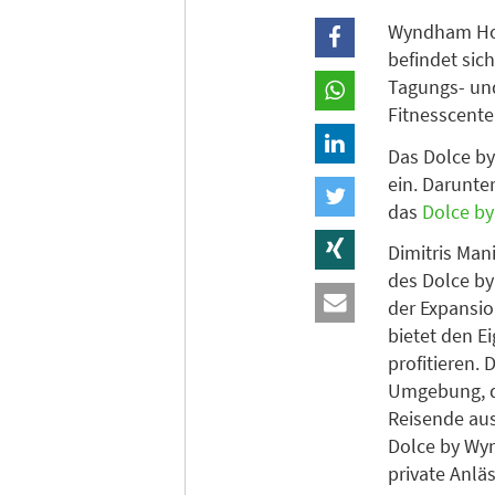
Wyndham Hote
befindet sic
Tagungs- und
Fitnesscente
Das Dolce by
ein. Darunter
das
Dolce by
Dimitris Man
des Dolce b
der Expansi
bietet den 
profitieren.
Umgebung, di
Reisende aus
Dolce by Wyn
private Anlä