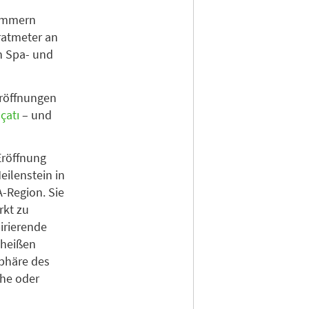
Zimmern
ratmeter an
n Spa- und
eröffnungen
çatı
– und
Eröffnung
ilenstein in
-Region. Sie
rkt zu
pirierende
 heißen
phäre des
che oder