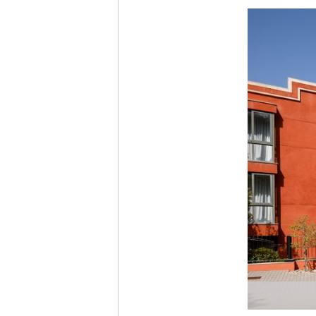
Ich h
Anme