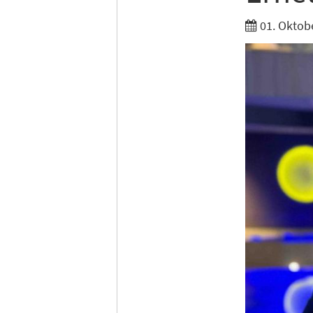
Ich möc
01. Oktob
Tages
Ich h
Anme