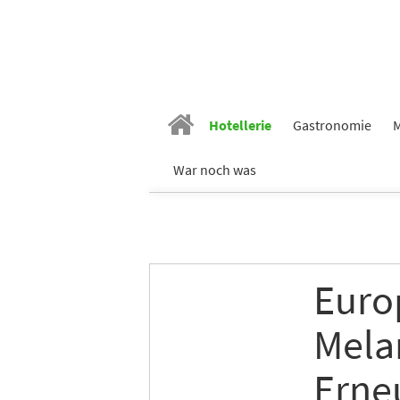
Vornam
Hotellerie
Gastronomie
M
War noch was
Nachn
E-Mail
*
Euro
Branch
Mela
Erne