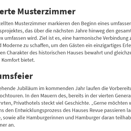
erte Musterzimmer
stellten Musterzimmer markieren den Beginn eines umfass
sprojektes, das über die nächsten Jahre hinweg den gesam
 umfassen wird. Ziel ist es, eine harmonische Verbindung
d Moderne zu schaffen, um den Gästen ein einzigartiges Erl
den Charakter des historischen Hauses bewahrt und gleichze
Komfort bietet.
umsfeier
tehende Jubiläum im kommenden Jahr laufen die Vorberei
Hochtouren. In den Mauern des, bereits in der vierten Genera
hrten, Privathotels steckt viel Geschichte. „Gerne möchten 
ms den Entwicklungsprozess des Hauses Revue passieren l
e, sowie alle Hamburgerinnen und Hamburger daran teilhab
ner an.