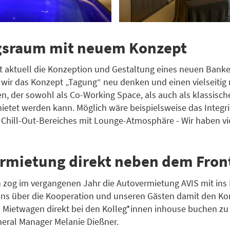
sraum mit neuem Konzept
et aktuell die Konzeption und Gestaltung eines neuen Bank
 wir das Konzept „Tagung“ neu denken und einen vielseitig
n, der sowohl als Co-Working Space, als auch als klassisch
tet werden kann. Möglich wäre beispielsweise das Integri
Chill-Out-Bereiches mit Lounge-Atmosphäre - Wir haben vie
rmietung direkt neben dem Front
 zog im vergangenen Jahr die Autovermietung AVIS mit ins 
uns über die Kooperation und unseren Gästen damit den Ko
n Mietwagen direkt bei den Kolleg*innen inhouse buchen zu
neral Manager Melanie Dießner.