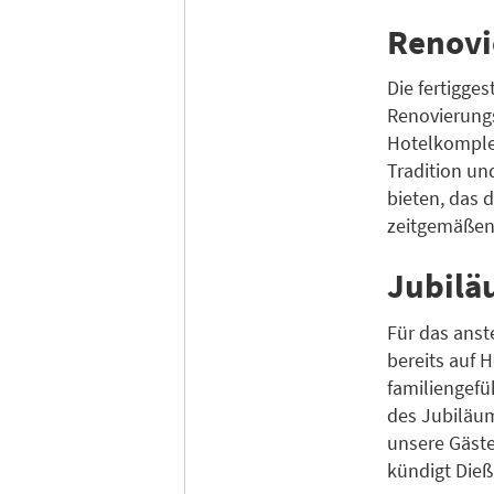
Renovi
Die fertigge
Renovierung
Hotelkomplex
Tradition un
bieten, das 
zeitgemäßen 
Jubilä
Für das ans
bereits auf 
familiengefü
des Jubiläu
unsere Gäst
kündigt Dieß