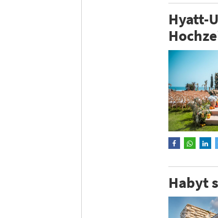
Hyatt-U
Hochze
Habyt s