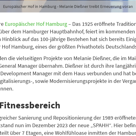
Europäischer Hof in Hamburg - Melanie Dießner treibt Erneuerung voran
re
Europäischer Hof Hamburg
– Das 1925 eröffnete Traditio
nüber dem Hamburger Hauptbahnhof, feiert im kommenden
 Hinblick auf das 100-jährige Bestehen hat sich bereits Eini
 Hof Hamburg, eines der größten Privathotels Deutschlands
en die vielseitigen Projekte von Melanie Dießner, die im Mai
 General Manager übernahm. Dießner ist durch ihre langjähri
s Development Manager mit dem Haus verbunden und hat be
igitalisierungs-, sowie Modernisierungsprojekte in der Verg
nnen.
 Fitnessbereich
eicher Sanierung und Repositionierung der 1989 eröffnete
stand nun im Dezember 2023 der neue „SPAHH“. Hier befind
teilt über 7 Etagen, eine Wohlfühloase inmitten der Hambu