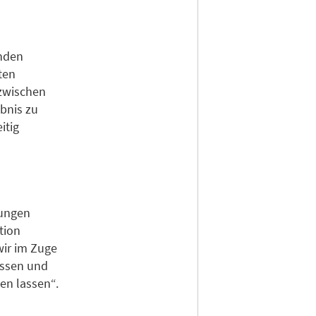
enden
ten
 zwischen
ebnis zu
itig
tungen
tion
wir im Zuge
assen und
en lassen“.