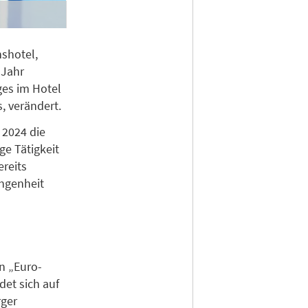
nshotel,
 Jahr
ges im Hotel
, verändert.
 2024 die
ge Tätigkeit
reits
angenheit
n „Euro-
et sich auf
rger