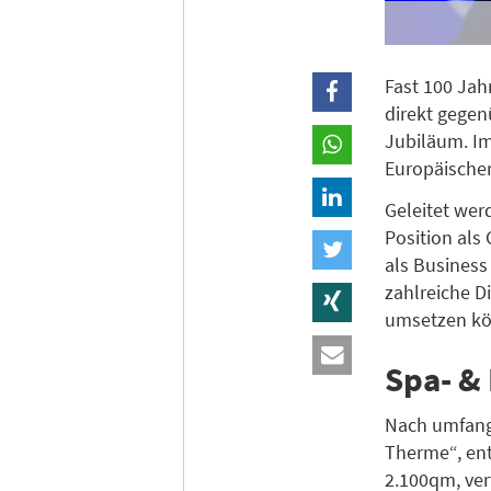
Fast 100 Jah
direkt gege
Jubiläum. Im
Europäischer
Geleitet werd
Position als
als Busines
zahlreiche D
umsetzen kö
Spa- &
Nach umfangr
Therme“, ent
2.100qm, ver