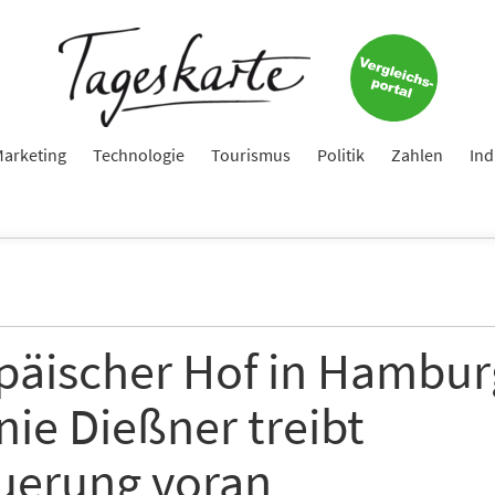
Keine Nachricht mehr verpassen!
Jetzt zum Tageskarte-Newsletter anmelden.
e
arketing
Technologie
Tourismus
Politik
Zahlen
Ind
ame
päischer Hof in Hambur
e
nie Dießner treibt
uerung voran