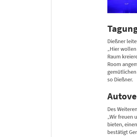
Tagung
Dießner leit
„Hier wollen
Raum kreiere
Room angemie
gemütlichen 
so Dießner.
Autove
Des Weiteren
„Wir freuen 
bieten, eine
bestätigt Ge