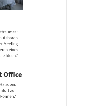
ettraumes:
 nutzbaren
er Meeting
eren eines
le Ideen.“
 Office
Haus ein.
mfort zu
 können.“