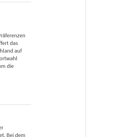
Präferenzen
fert das
chland auf
dortwahl
um die
er
et. Bei dem