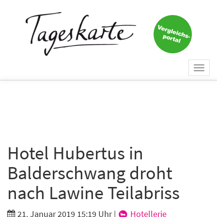
×
Keine Nachricht mehr
verpassen!
Jetzt zum Tageskarte-Newsletter
Togg
anmelden.
navi
Vorname
Nachname
Hotel Hubertus in
Balderschwang droht
E-Mail
*
nach Lawine Teilabriss
21. Januar 2019 15:19 Uhr
|
Hotellerie