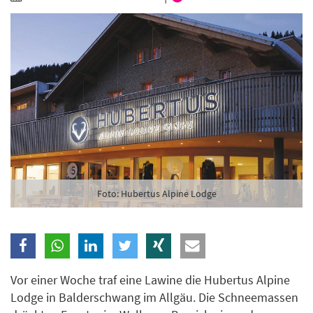
Branche
Ich möchte folgende Newsletter erhalten
Tageskarte-Newsletter (gegen 8.30 Uhr)
Ich habe die
Datenschutzerklärung
zur Kenntnis
genommen.
Anmelden
Danke, heute nicht
Foto: Hubertus Alpine Lodge
Vor einer Woche traf eine Lawine die Hubertus Alpine
Lodge in Balderschwang im Allgäu. Die Schneemassen