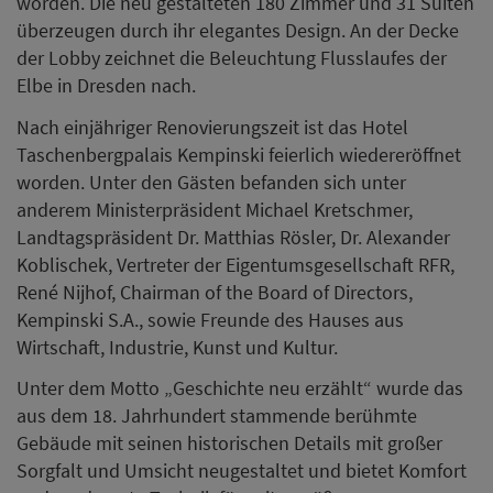
worden. Die neu gestalteten 180 Zimmer und 31 Suiten
überzeugen durch ihr elegantes Design. An der Decke
der Lobby zeichnet die Beleuchtung Flusslaufes der
Elbe in Dresden nach.
Nach einjähriger Renovierungszeit ist das Hotel
Taschenbergpalais Kempinski feierlich wiedereröffnet
worden. Unter den Gästen befanden sich unter
anderem Ministerpräsident Michael Kretschmer,
Landtagspräsident Dr. Matthias Rösler, Dr. Alexander
Koblischek, Vertreter der Eigentumsgesellschaft RFR,
René Nijhof, Chairman of the Board of Directors,
Kempinski S.A., sowie Freunde des Hauses aus
Wirtschaft, Industrie, Kunst und Kultur.
Unter dem Motto „Geschichte neu erzählt“ wurde das
aus dem 18. Jahrhundert stammende berühmte
Gebäude mit seinen historischen Details mit großer
Sorgfalt und Umsicht neugestaltet und bietet Komfort