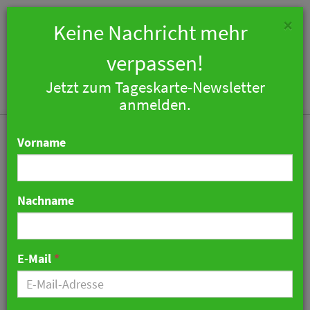
×
Keine Nachricht mehr
verpassen!
Jetzt zum Tageskarte-Newsletter
Togg
anmelden.
navi
Vorname
Nachname
Hotel Taschenbergpalais
Kempinski in Dresden
E-Mail
*
wiedereröffnet
15. Februar 2024 20:01 Uhr
|
Hotellerie