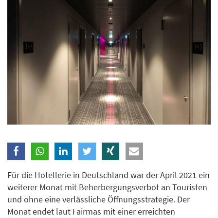
Branche
Ich möchte folgende Newsletter erhalten
Tageskarte-Newsletter (gegen 8.30 Uhr)
Ich habe die
Datenschutzerklärung
zur Kenntnis
genommen.
Anmelden
Danke, heute nicht
Für die Hotellerie in Deutschland war der April 2021 ein
weiterer Monat mit Beherbergungsverbot an Touristen
und ohne eine verlässliche Öffnungsstrategie. Der
Monat endet laut Fairmas mit einer erreichten