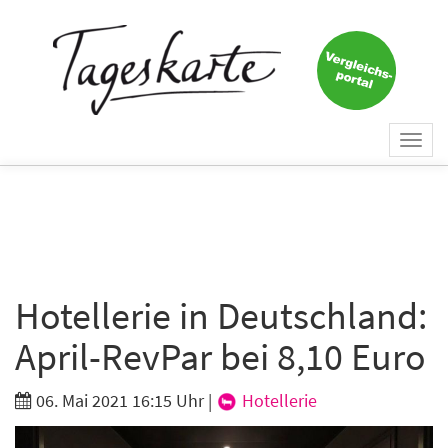
×
Keine Nachricht mehr
verpassen!
Jetzt zum Tageskarte-Newsletter
Togg
anmelden.
navi
Vorname
Nachname
Hotellerie in Deutschland:
April-RevPar bei 8,10 Euro
E-Mail
*
06. Mai 2021 16:15 Uhr
|
Hotellerie