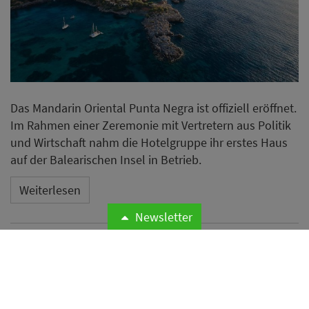
Das Mandarin Oriental Punta Negra ist offiziell eröffnet.
Im Rahmen einer Zeremonie mit Vertretern aus Politik
und Wirtschaft nahm die Hotelgruppe ihr erstes Haus
auf der Balearischen Insel in Betrieb.
Weiterlesen
Newsletter
Microsoft meldet weltweite
Cyberangriffe auf
Hotelnetzwerke