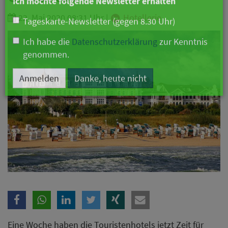
Branche
22. Mai 2020 08:31 Uhr
|
Hotellerie
Ich möchte folgende Newsletter erhalten
Tageskarte-Newsletter (gegen 8.30 Uhr)
Ich habe die
Datenschutzerklärung
zur Kenntnis
genommen.
Anmelden
Danke, heute nicht
Eine Woche haben die Touristenhotels jetzt Zeit für