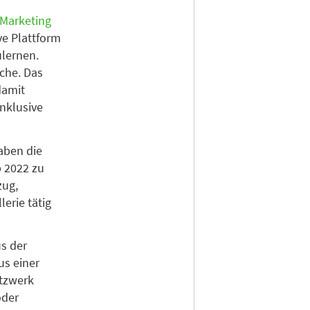
 Marketing
ive Plattform
ulernen.
che. Das
damit
nklusive
aben die
p 2022 zu
zug,
erie tätig
s der
us einer
etzwerk
oder