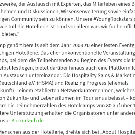
werke, der Austausch mit Experten, das Miterleben eines 
 Themen und Diskussionen, Wissenserweiterung sowie einfac
tigen Community sein zu können. Unsere #YoungRockstars 
ie toll die Hotellerie ist. Und vor allem was wir für berufli
 bieten.“
p gehört bereits seit dem Jahr 2008 zu einer festen Eventg
higen Hotellerie. Das eher unkonventionelle Veranstaltun
ps, bei dem die Teilnehmenden zu Beginn des Events die I
elbst festlegen, bietet darüber hinaus auch eine Plattform f
n Austausch untereinander. Die Hospitality Sales & Marketi
Deutschland e.V. (HSMA) und Realizing Progress (ehemals
unft) – einem etablierten Netzwerkunternehmen, welches 
von Zukunfts- und Lebensräumen im Tourismus befasst – k
hre die Teilnehmerzahlen des Hotelcamps von 80 auf über 
itere Unterstützung erhalten die Organisatoren unter ande
onsor
Kurzurlaub.de
.
 Menschen aus der Hotellerie, drehte sich bei „About Hospita