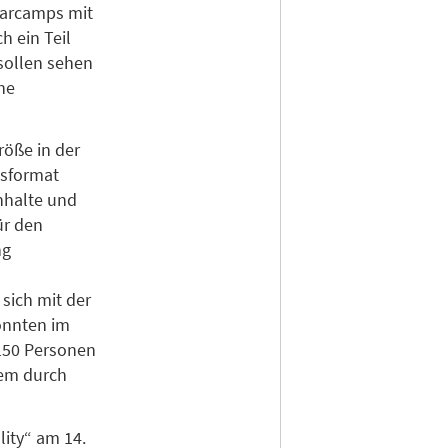
Barcamps mit
h ein Teil
sollen sehen
che
röße in der
gsformat
nhalte und
ür den
ng
sich mit der
onnten im
150 Personen
rem durch
lity“ am 14.