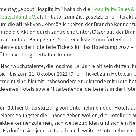
entag „About Hospitality“ hat sich die
Hospitality Sales &
Deutschland e.V.
als Initiator zum Ziel gesetzt, eine interakt
 um die attraktiven Jobmöglichkeiten der Branche kennenz
urde die Aktion durch zahlreiche Unterstützer aus der Bran
wird mit der Kampagne #YoungRockstars nun fortgeführt, 
ente aus der Hotellerie Tickets für das Hotelcamp 2022 – i
 Übernachtung – erhalten können.
e Nachwuchstalente, die maximal 30 Jahre alt sein dürfen, h
 sich bis zum 21. Oktober 2022 für ein Ticket zum Hotelcam
meint sind hiermit insbesondere Studierende mit Hotelbe
 eines Hotels sowie Mitarbeitende, die bereits in der Hotell
erhält hier Unterstützung von Unternehmen oder Hotels au
 einem Youngster die Chance geben wollen, die Hotellerie a
ktive kennenzulernen, sich weiterzubilden und sich ein N
„Es dürfen sich jederzeit auch noch weitere Unternehmen 