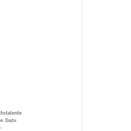
chstalente
le. Dazu
-