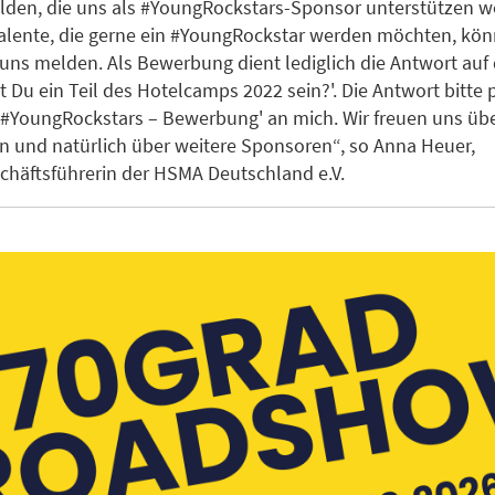
lden, die uns als #YoungRockstars-Sponsor unterstützen w
lente, die gerne ein #YoungRockstar werden möchten, kön
i uns melden. Als Bewerbung dient lediglich die Antwort auf 
t Du ein Teil des Hotelcamps 2022 sein?'. Die Antwort bitte p
'#YoungRockstars – Bewerbung' an mich. Wir freuen uns übe
 und natürlich über weitere Sponsoren“, so Anna Heuer,
häftsführerin der HSMA Deutschland e.V.