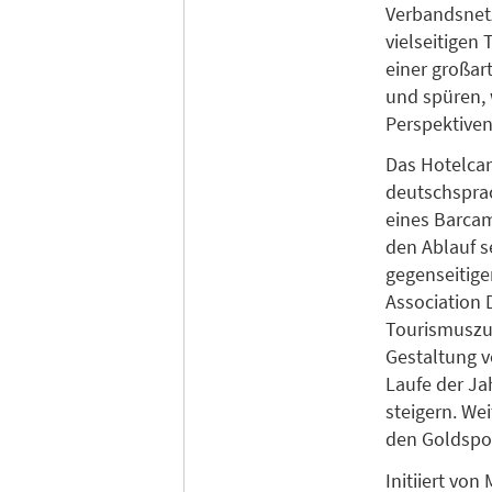
Verbandsnetz
vielseitigen
einer großar
und spüren, w
Perspektiven
Das Hotelcam
deutschsprac
eines Barcam
den Ablauf s
gegenseitige
Association 
Tourismuszuk
Gestaltung 
Laufe der Ja
steigern. We
den Goldsp
Initiiert von